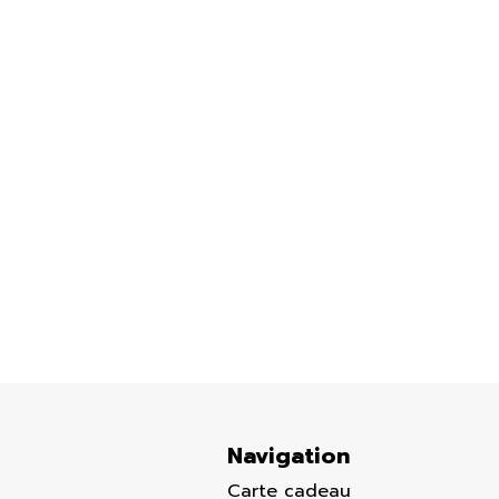
SS-10-00050
SS
5,
Pendentif pour enfant en argent 925,
Pe
coeur
b
Argent
Ar
69.00 $
10
Navigation
Carte cadeau