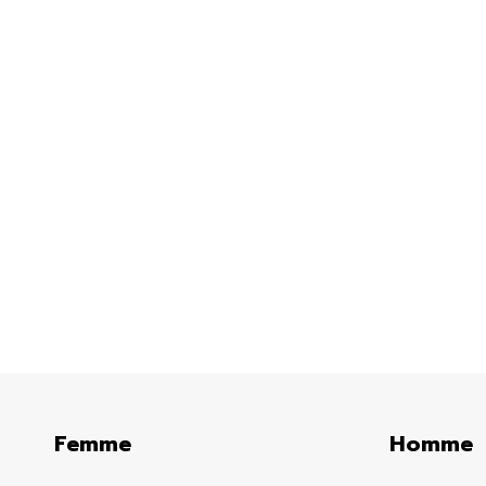
SS-10-00228
Pendentif pour enfant en argent 92
première communion
Argent
104.00 $
Femme
Homme