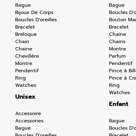
Bague
Bague
Bijoux De Corps
Boucles D'o
Boucles D'oreilles
Bouton Ma
Bracelet
Bracelet
Breloque
Chaine
Chain
Chains
Chaine
Montre
Chevillère
Parfum
Montre
Pendentif
Pendentif
Pince à Bil
Ring
Pince à Cr
Watches
Ring
Watches
Unisex
Enfant
Accessoire
Accessories
Bague
Bague
Boucles D'o
Boucles D'oreilles
Bracelet