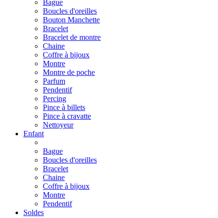
Bague
Boucles d'oreilles
Bouton Manchette
Bracelet
Bracelet de montre
Chaine
Coffre à bijoux
Montre
Montre de poche
Parfum
Pendentif
Percing
Pince à billets
Pince à cravatte
Nettoyeur
Enfant
Bague
Boucles d'oreilles
Bracelet
Chaine
Coffre à bijoux
Montre
Pendentif
Soldes