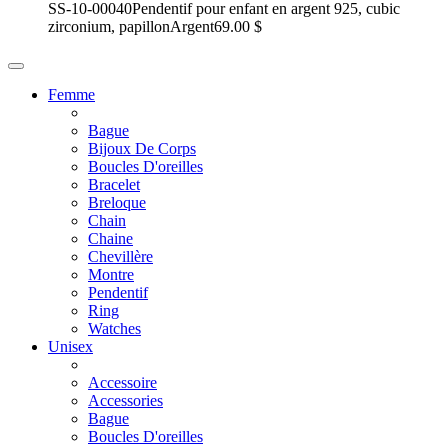
SS-10-00040
Pendentif pour enfant en argent 925, cubic
zirconium, papillon
Argent
69.00 $
Femme
Bague
Bijoux De Corps
Boucles D'oreilles
Bracelet
Breloque
Chain
Chaine
Chevillère
Montre
Pendentif
Ring
Watches
Unisex
Accessoire
Accessories
Bague
Boucles D'oreilles