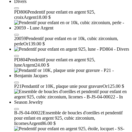
PD806
Pendentif pour enfant en argent 925,
croix
Argent
18.00 $
20059
Pendentif pour enfant en or 10k, cubic zirconium,
perle
Or
139.00 $
PD804
Pendentif pour enfant en argent 925,
lune
Argent
24.00 $
P21
Pendantif or 10K, plaque unie pour gravure
Or
125.00 $
B-JS-04-00022
Ensemble de boucles d'oreilles et pendentif
pour enfant en argent 925, cubic zirconium,
licornes
Argent
86.00 $