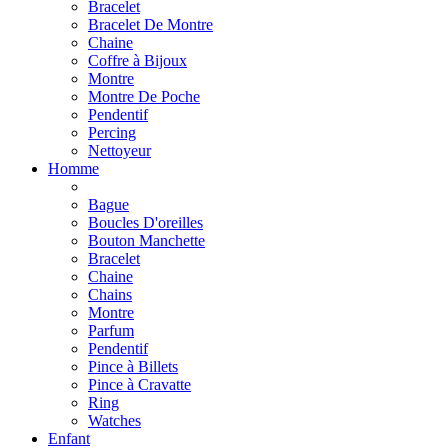
Bracelet
Bracelet De Montre
Chaine
Coffre à Bijoux
Montre
Montre De Poche
Pendentif
Percing
Nettoyeur
Homme
Bague
Boucles D'oreilles
Bouton Manchette
Bracelet
Chaine
Chains
Montre
Parfum
Pendentif
Pince à Billets
Pince à Cravatte
Ring
Watches
Enfant