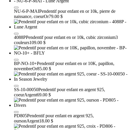
NU-6-P-MAI
Pendentif pour enfant en or 10k, pierre de
naissance, coeur
Or
79.00 $
4088P
Pendentif pour enfant en or 10k, cubic zirconium
3
couleurs
109.00 $
BP-NO-10+
Pendentif pour enfant en or 10K, papillon,
novembre
Or
85.00 $
SS-10-00050
Pendentif pour enfant en argent 925,
coeur
Argent
69.00 $
PD805
Pendentif pour enfant en argent 925,
ourson
Argent
18.00 $