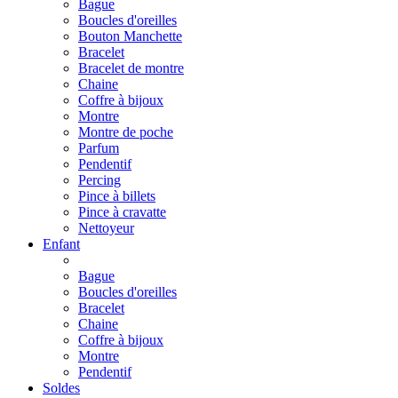
Bague
Boucles d'oreilles
Bouton Manchette
Bracelet
Bracelet de montre
Chaine
Coffre à bijoux
Montre
Montre de poche
Parfum
Pendentif
Percing
Pince à billets
Pince à cravatte
Nettoyeur
Enfant
Bague
Boucles d'oreilles
Bracelet
Chaine
Coffre à bijoux
Montre
Pendentif
Soldes