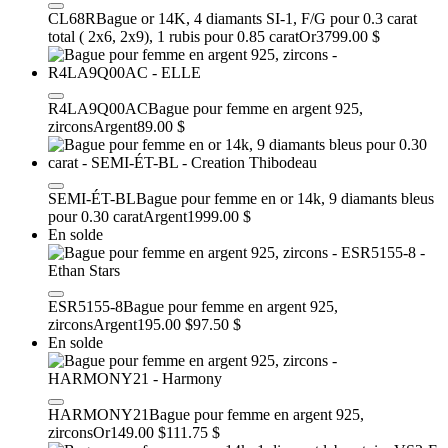
CL68R
Bague or 14K, 4 diamants SI-1, F/G pour 0.3 carat
total ( 2x6, 2x9), 1 rubis pour 0.85 carat
Or
3799.00 $
R4LA9Q00AC
Bague pour femme en argent 925,
zircons
Argent
89.00 $
SEMI-ÉT-BL
Bague pour femme en or 14k, 9 diamants bleus
pour 0.30 carat
Argent
1999.00 $
En solde
ESR5155-8
Bague pour femme en argent 925,
zircons
Argent
195.00 $
97.50 $
En solde
HARMONY21
Bague pour femme en argent 925,
zircons
Or
149.00 $
111.75 $