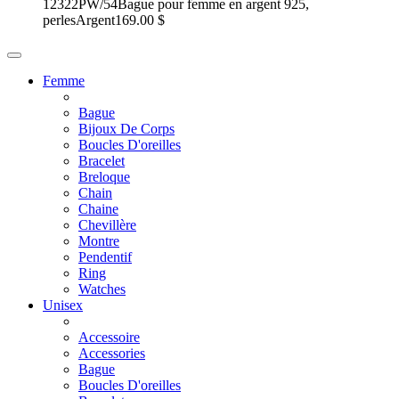
12322PW/54
Bague pour femme en argent 925,
perles
Argent
169.00 $
Femme
Bague
Bijoux De Corps
Boucles D'oreilles
Bracelet
Breloque
Chain
Chaine
Chevillère
Montre
Pendentif
Ring
Watches
Unisex
Accessoire
Accessories
Bague
Boucles D'oreilles