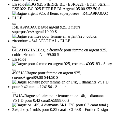
En solde
ESR0221
BG 925 PIERRE BL
Argent
105.00 $
52.50 $
R4LA9PA0AC
Bague argent 925, 3 fleurs
superposées
Argent
119.00 $
64LAF8GHAL
Bague éternitée pour femme en argent 925,
cubics zirconium
Noir
99.00 $
En solde
4905183
Bague pour femme en argent 925,
coeurs
Argent
89.00 $
44.50 $
124184
Bague solitaire pour femme en or 14k, 1 diamants
VS1 D pour 0.42 carat
Or
5999.00 $