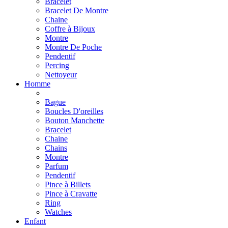
Bracelet
Bracelet De Montre
Chaine
Coffre à Bijoux
Montre
Montre De Poche
Pendentif
Percing
Nettoyeur
Homme
Bague
Boucles D'oreilles
Bouton Manchette
Bracelet
Chaine
Chains
Montre
Parfum
Pendentif
Pince à Billets
Pince à Cravatte
Ring
Watches
Enfant