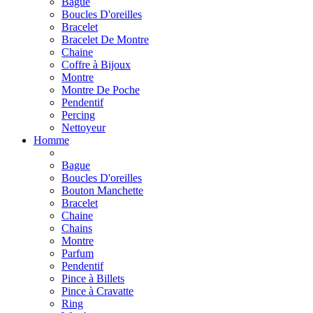
Bague
Boucles D'oreilles
Bracelet
Bracelet De Montre
Chaine
Coffre à Bijoux
Montre
Montre De Poche
Pendentif
Percing
Nettoyeur
Homme
Bague
Boucles D'oreilles
Bouton Manchette
Bracelet
Chaine
Chains
Montre
Parfum
Pendentif
Pince à Billets
Pince à Cravatte
Ring