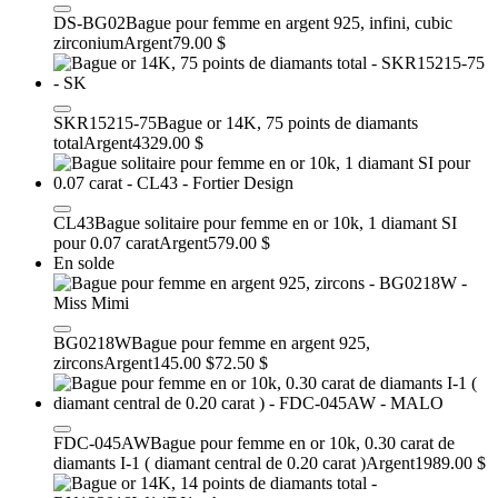
DS-BG02
Bague pour femme en argent 925, infini, cubic
zirconium
Argent
79.00 $
SKR15215-75
Bague or 14K, 75 points de diamants
total
Argent
4329.00 $
CL43
Bague solitaire pour femme en or 10k, 1 diamant SI
pour 0.07 carat
Argent
579.00 $
En solde
BG0218W
Bague pour femme en argent 925,
zircons
Argent
145.00 $
72.50 $
FDC-045AW
Bague pour femme en or 10k, 0.30 carat de
diamants I-1 ( diamant central de 0.20 carat )
Argent
1989.00 $