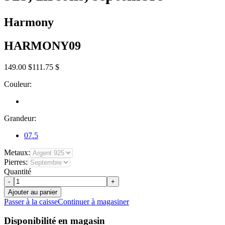
Harmony
HARMONY09
149.00 $
111.75 $
Couleur:
Grandeur:
07.5
Metaux:
Pierres:
Quantité
-
+
Ajouter au panier
Passer à la caisse
Continuer à magasiner
Disponibilité en magasin