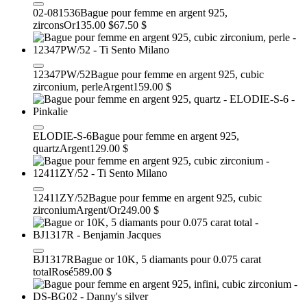
02-081536
Bague pour femme en argent 925,
zircons
Or
135.00 $
67.50 $
12347PW/52
Bague pour femme en argent 925, cubic
zirconium, perle
Argent
159.00 $
ELODIE-S-6
Bague pour femme en argent 925,
quartz
Argent
129.00 $
12411ZY/52
Bague pour femme en argent 925, cubic
zirconium
Argent/Or
249.00 $
BJ1317R
Bague or 10K, 5 diamants pour 0.075 carat
total
Rosé
589.00 $