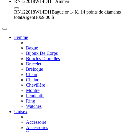
RN122018W14DI1
Bague or 14K, 14 points de diamants
total
Argent
1069.00 $
Femme
Bague
Bijoux De Corps
Boucles D'oreilles
Bracelet
Breloque
Chain
Chaine
Chevillère
Montre
Pendentif
Ring
Watches
Unisex
Accessoire
Accessories