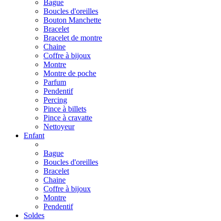
Bague
Boucles d'oreilles
Bouton Manchette
Bracelet
Bracelet de montre
Chaine
Coffre à bijoux
Montre
Montre de poche
Parfum
Pendentif
Percing
Pince à billets
Pince à cravatte
Nettoyeur
Enfant
Bague
Boucles d'oreilles
Bracelet
Chaine
Coffre à bijoux
Montre
Pendentif
Soldes