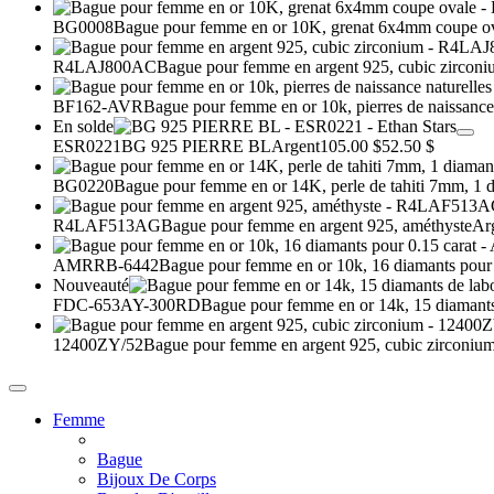
BG0008
Bague pour femme en or 10K, grenat 6x4mm coupe o
R4LAJ800AC
Bague pour femme en argent 925, cubic zircon
BF162-AVR
Bague pour femme en or 10k, pierres de naissance 
En solde
ESR0221
BG 925 PIERRE BL
Argent
105.00 $
52.50 $
BG0220
Bague pour femme en or 14K, perle de tahiti 7mm, 1 d
R4LAF513AG
Bague pour femme en argent 925, améthyste
Ar
AMRRB-6442
Bague pour femme en or 10k, 16 diamants pour 
Nouveauté
FDC-653AY-300RD
Bague pour femme en or 14k, 15 diamants d
12400ZY/52
Bague pour femme en argent 925, cubic zirconiu
Femme
Bague
Bijoux De Corps