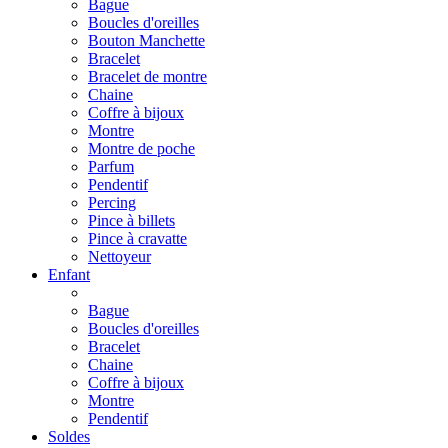
Bague
Boucles d'oreilles
Bouton Manchette
Bracelet
Bracelet de montre
Chaine
Coffre à bijoux
Montre
Montre de poche
Parfum
Pendentif
Percing
Pince à billets
Pince à cravatte
Nettoyeur
Enfant
Bague
Boucles d'oreilles
Bracelet
Chaine
Coffre à bijoux
Montre
Pendentif
Soldes