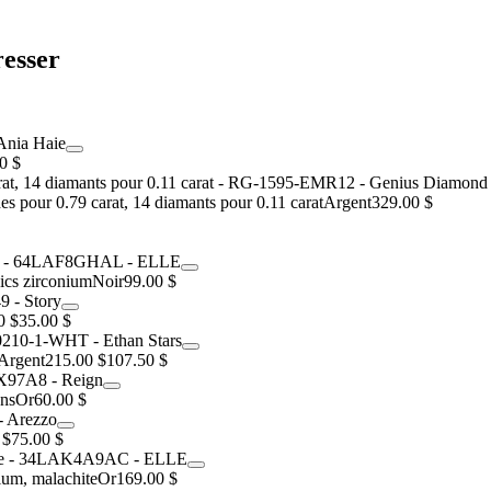
resser
0 $
 pour 0.79 carat, 14 diamants pour 0.11 carat
Argent
329.00 $
ics zirconium
Noir
99.00 $
0 $
35.00 $
Argent
215.00 $
107.50 $
ons
Or
60.00 $
 $
75.00 $
ium, malachite
Or
169.00 $