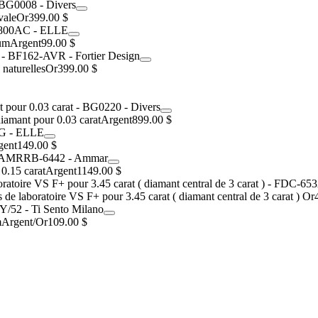
vale
Or
399.00 $
ium
Argent
99.00 $
naturelles
Or
399.00 $
iamant pour 0.03 carat
Argent
899.00 $
gent
149.00 $
0.15 carat
Argent
1149.00 $
e laboratoire VS F+ pour 3.45 carat ( diamant central de 3 carat )
Or
m
Argent/Or
109.00 $