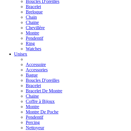
Boucles D'oreilles
Bracelet
Breloque
Chain
Chaine
Chevillère
Montre
Pendentif
Ring
Watches
Unisex
Accessoire
Accessories
Bague
Boucles D'oreilles
Bracelet
Bracelet De Montre
Chaine
Coffre à Bijoux
Montre
Montre De Poche
Pendentif
Percing
Nettoyeur