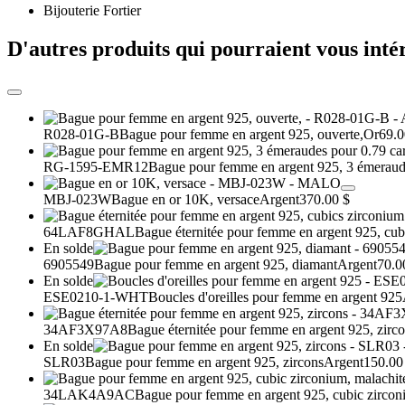
Bijouterie Fortier
D'autres produits qui pourraient vous inté
R028-01G-B
Bague pour femme en argent 925, ouverte,
Or
69.0
RG-1595-EMR12
Bague pour femme en argent 925, 3 émeraudes
MBJ-023W
Bague en or 10K, versace
Argent
370.00 $
64LAF8GHAL
Bague éternitée pour femme en argent 925, cub
En solde
6905549
Bague pour femme en argent 925, diamant
Argent
70.0
En solde
ESE0210-1-WHT
Boucles d'oreilles pour femme en argent 925
34AF3X97A8
Bague éternitée pour femme en argent 925, zirc
En solde
SLR03
Bague pour femme en argent 925, zircons
Argent
150.00
34LAK4A9AC
Bague pour femme en argent 925, cubic zircon