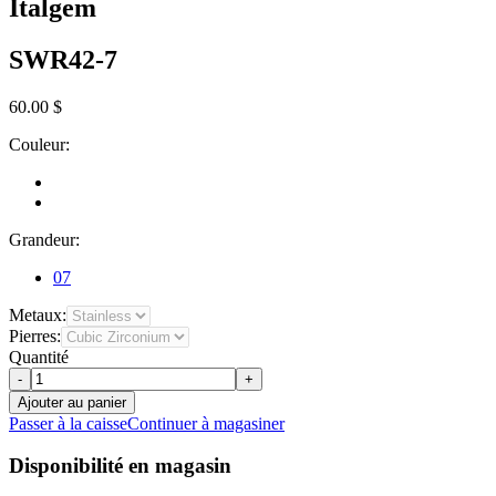
Italgem
SWR42-7
60.00 $
Couleur:
Grandeur:
07
Metaux:
Pierres:
Quantité
-
+
Ajouter au panier
Passer à la caisse
Continuer à magasiner
Disponibilité en magasin