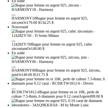
En solde
HARMONY18
Bague pour femme en argent 925,
zircons
Or
179.00 $
134.25 $
Nouveauté
12428ZY/50
Bague pour femme en argent 925, cubic
zirconium
Or
149.00 $
En solde
HARMONY06
Bague pour femme en argent 925, zircons,
juin
Or
149.00 $
111.75 $
RCDKTW1812-6
Bague pour femme en or 10K, perle de
culture 7.5-8mm, 6 diamants pour 0.12 carat
Argent
499.00 $