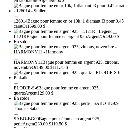
en laboratoire
Argent
99.00 $
126014
Bague pour femme en or 10k, 1 diamant I3 pour 0.45
carat
Or
1699.00 $
L121R
Bague pour femme en argent 925
Argent/Or
49.00 $
En solde
HARMONY11
Bague pour femme en argent 925, zircons,
novembre
Or
149.00 $
111.75 $
ELODIE-S-6
Bague pour femme en argent 925,
quartz
Argent
129.00 $
En solde
SABO-BG09
Bague pour femme en argent 925,
perle
Argent
239.00 $
119.50 $