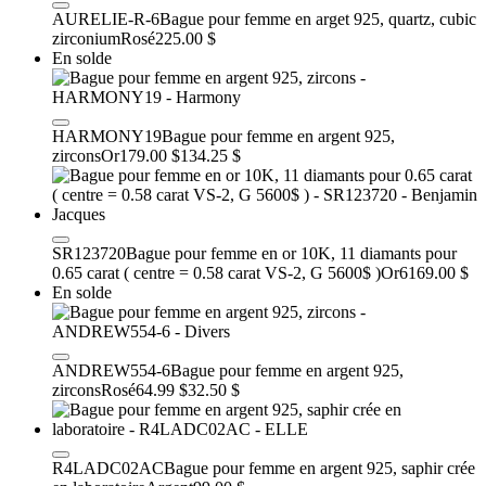
AURELIE-R-6
Bague pour femme en arget 925, quartz, cubic
zirconium
Rosé
225.00 $
En solde
HARMONY19
Bague pour femme en argent 925,
zircons
Or
179.00 $
134.25 $
SR123720
Bague pour femme en or 10K, 11 diamants pour
0.65 carat ( centre = 0.58 carat VS-2, G 5600$ )
Or
6169.00 $
En solde
ANDREW554-6
Bague pour femme en argent 925,
zircons
Rosé
64.99 $
32.50 $
R4LADC02AC
Bague pour femme en argent 925, saphir crée