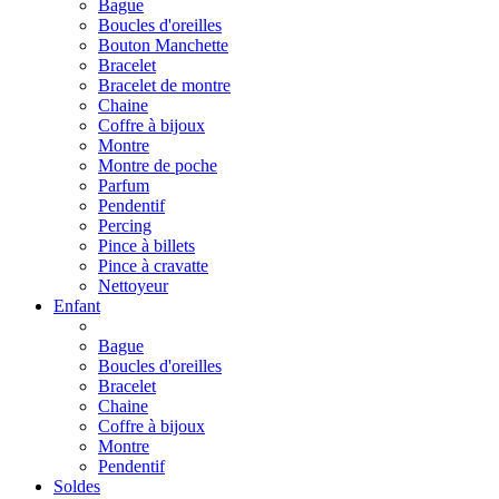
Bague
Boucles d'oreilles
Bouton Manchette
Bracelet
Bracelet de montre
Chaine
Coffre à bijoux
Montre
Montre de poche
Parfum
Pendentif
Percing
Pince à billets
Pince à cravatte
Nettoyeur
Enfant
Bague
Boucles d'oreilles
Bracelet
Chaine
Coffre à bijoux
Montre
Pendentif
Soldes