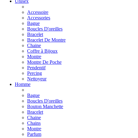
Unisex
Accessoire
Accessories
Bague
Boucles D'oreilles
Bracelet
Bracelet De Montre
Chaine
Coffre à Bijoux
Montre
Montre De Poche
Pendentif
Percing
Nettoyeur
Homme
Bague
Boucles D'oreilles
Bouton Manchette
Bracelet
Chaine
Chains
Montre
Parfum