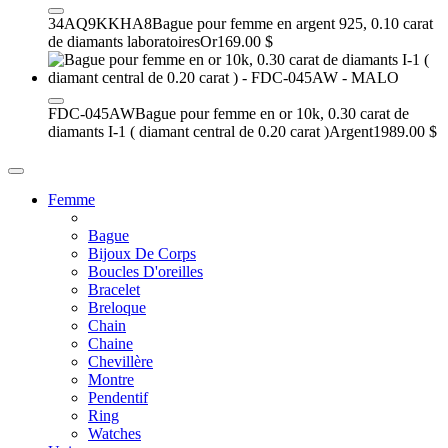
34AQ9KKHA8
Bague pour femme en argent 925, 0.10 carat
de diamants laboratoires
Or
169.00 $
FDC-045AW
Bague pour femme en or 10k, 0.30 carat de
diamants I-1 ( diamant central de 0.20 carat )
Argent
1989.00 $
Femme
Bague
Bijoux De Corps
Boucles D'oreilles
Bracelet
Breloque
Chain
Chaine
Chevillère
Montre
Pendentif
Ring
Watches