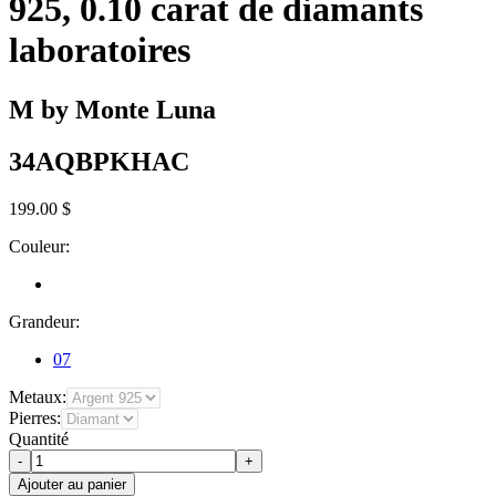
925, 0.10 carat de diamants
laboratoires
M by Monte Luna
34AQBPKHAC
199.00 $
Couleur:
Grandeur:
07
Metaux:
Pierres:
Quantité
-
+
Ajouter au panier