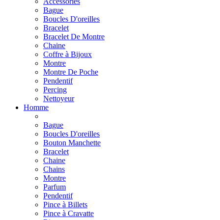
Accessories
Bague
Boucles D'oreilles
Bracelet
Bracelet De Montre
Chaine
Coffre à Bijoux
Montre
Montre De Poche
Pendentif
Percing
Nettoyeur
Homme
Bague
Boucles D'oreilles
Bouton Manchette
Bracelet
Chaine
Chains
Montre
Parfum
Pendentif
Pince à Billets
Pince à Cravatte