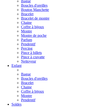
Bague
Boucles d'oreilles
Bouton Manchette
Bracelet
Bracelet de montre
Chaine
Coffre à bijoux
Montre
Montre de poche
Parfum
Pendentif
Percing
Pince à billets
Pince à cravatte
Nettoyeur
Enfant
Bague
Boucles d'oreilles
Bracelet
Chaine
Coffre à bijoux
Montre
Pendentif
Soldes