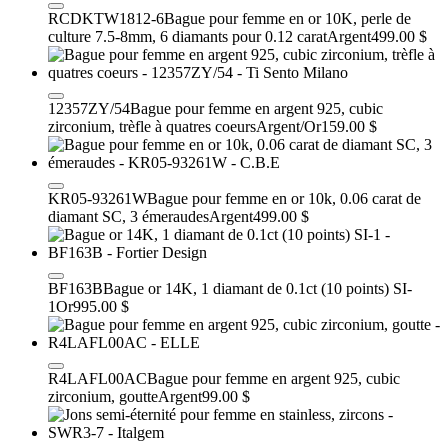
RCDKTW1812-6
Bague pour femme en or 10K, perle de
culture 7.5-8mm, 6 diamants pour 0.12 carat
Argent
499.00 $
12357ZY/54
Bague pour femme en argent 925, cubic
zirconium, trèfle à quatres coeurs
Argent/Or
159.00 $
KR05-93261W
Bague pour femme en or 10k, 0.06 carat de
diamant SC, 3 émeraudes
Argent
499.00 $
BF163B
Bague or 14K, 1 diamant de 0.1ct (10 points) SI-
1
Or
995.00 $
R4LAFL00AC
Bague pour femme en argent 925, cubic
zirconium, goutte
Argent
99.00 $