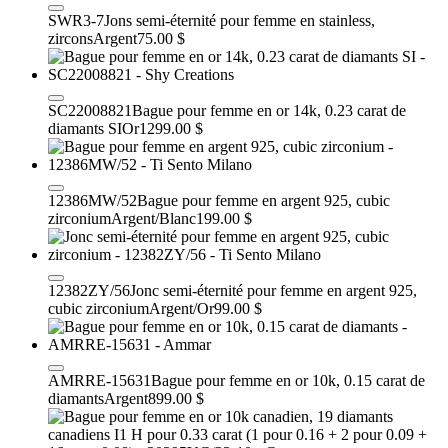
SWR3-7
Jons semi-éternité pour femme en stainless,
zircons
Argent
75.00 $
SC22008821
Bague pour femme en or 14k, 0.23 carat de
diamants SI
Or
1299.00 $
12386MW/52
Bague pour femme en argent 925, cubic
zirconium
Argent/Blanc
199.00 $
12382ZY/56
Jonc semi-éternité pour femme en argent 925,
cubic zirconium
Argent/Or
99.00 $
AMRRE-15631
Bague pour femme en or 10k, 0.15 carat de
diamants
Argent
899.00 $