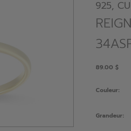
925, C
REIG
34AS
89.00 $
Couleur:
Grandeur: