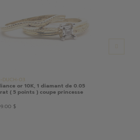
L-DUCH-03
ESR0170-6
liance or 10K, 1 diamant de 0.05
Bague pour
rat ( 5 points ) coupe princesse
zircon
Or
9.00 $
175.00 $
87.