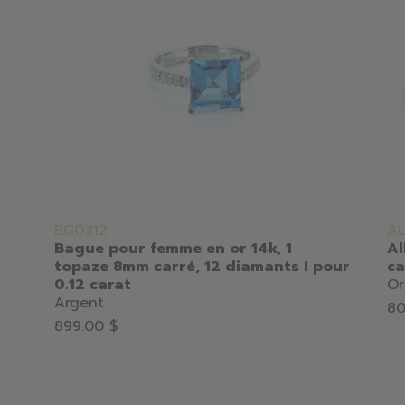
BG0312
A
Bague pour femme en or 14k, 1
Al
topaze 8mm carré, 12 diamants I pour
ca
0.12 carat
Or
Argent
80
899.00 $