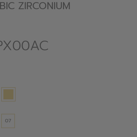
UBIC ZIRCONIUM
N
PX00AC
07