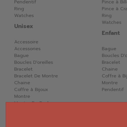
Pendentif
Pince à Bil
Ring
Pince à Cr
Watches
Ring
Watches
Unisex
Enfant
Accessoire
Accessories
Bague
Bague
Boucles D'o
Boucles D'oreilles
Bracelet
Bracelet
Chaine
Bracelet De Montre
Coffre à Bi
Chaine
Montre
Coffre à Bijoux
Pendentif
Montre
Montre De Poche
Pendentif
Percing
Nettoyeur