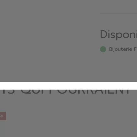
Dispon
Bijouterie F
TS QUI POURRAIENT
de