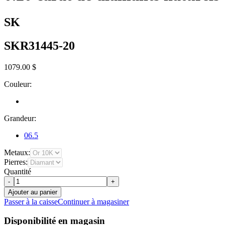
SK
SKR31445-20
1079.00 $
Couleur:
Grandeur:
06.5
Metaux:
Pierres:
Quantité
-
+
Ajouter au panier
Passer à la caisse
Continuer à magasiner
Disponibilité en magasin