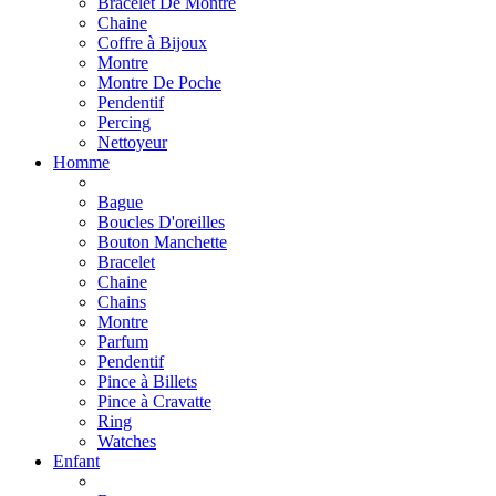
Bracelet De Montre
Chaine
Coffre à Bijoux
Montre
Montre De Poche
Pendentif
Percing
Nettoyeur
Homme
Bague
Boucles D'oreilles
Bouton Manchette
Bracelet
Chaine
Chains
Montre
Parfum
Pendentif
Pince à Billets
Pince à Cravatte
Ring
Watches
Enfant