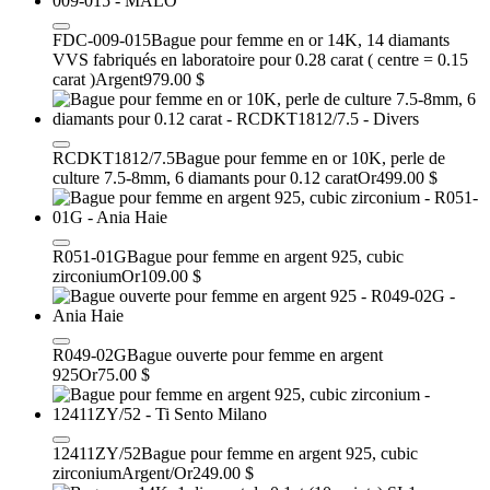
FDC-009-015
Bague pour femme en or 14K, 14 diamants
VVS fabriqués en laboratoire pour 0.28 carat ( centre = 0.15
carat )
Argent
979.00 $
RCDKT1812/7.5
Bague pour femme en or 10K, perle de
culture 7.5-8mm, 6 diamants pour 0.12 carat
Or
499.00 $
R051-01G
Bague pour femme en argent 925, cubic
zirconium
Or
109.00 $
R049-02G
Bague ouverte pour femme en argent
925
Or
75.00 $
12411ZY/52
Bague pour femme en argent 925, cubic
zirconium
Argent/Or
249.00 $