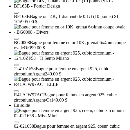
BF163B
Bague or 14K, 1 diamant de 0.1ct (10 points) SI-
1
Or
995.00 $
BG0008
Bague pour femme en or 10K, grenat 6x4mm coupe
ovale
Or
399.00 $
12410ZI/58
Bague pour femme en argent 925, cubic
zirconium
Argent
249.00 $
R4LAJW97AC
Bague pour femme en argent 925, cubic
zirconium
Argent/Or
149.00 $
En solde
02-021658
Bague pour femme en argent 925, coeur, cubic