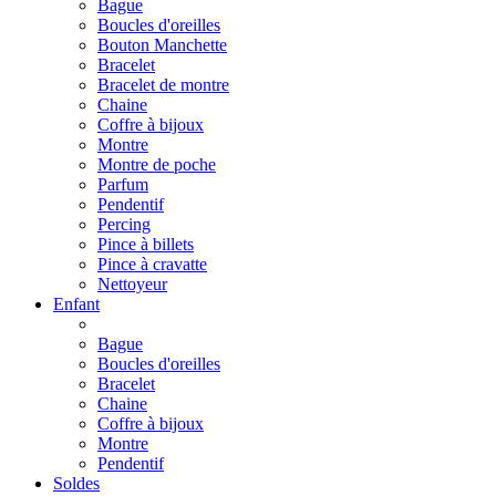
Bague
Boucles d'oreilles
Bouton Manchette
Bracelet
Bracelet de montre
Chaine
Coffre à bijoux
Montre
Montre de poche
Parfum
Pendentif
Percing
Pince à billets
Pince à cravatte
Nettoyeur
Enfant
Bague
Boucles d'oreilles
Bracelet
Chaine
Coffre à bijoux
Montre
Pendentif
Soldes