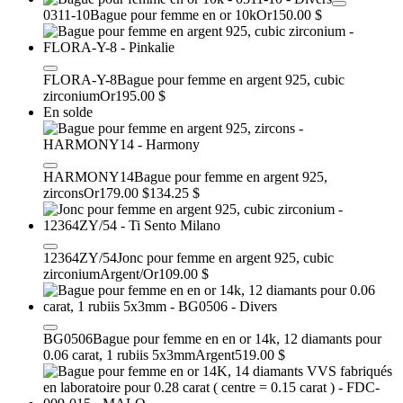
0311-10
Bague pour femme en or 10k
Or
150.00 $
FLORA-Y-8
Bague pour femme en argent 925, cubic
zirconium
Or
195.00 $
En solde
HARMONY14
Bague pour femme en argent 925,
zircons
Or
179.00 $
134.25 $
12364ZY/54
Jonc pour femme en argent 925, cubic
zirconium
Argent/Or
109.00 $
BG0506
Bague pour femme en en or 14k, 12 diamants pour
0.06 carat, 1 rubiis 5x3mm
Argent
519.00 $