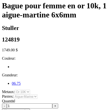
Bague pour femme en or 10k, 1
aigue-martine 6x6mm
Stuller
124819
1749.00 $
Couleur:
Grandeur:
06.75
Metaux:
Pierres:
Quantité
-
+