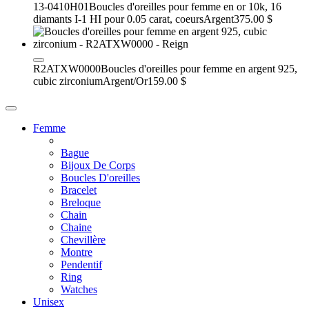
13-0410H01
Boucles d'oreilles pour femme en or 10k, 16
diamants I-1 HI pour 0.05 carat, coeurs
Argent
375.00 $
R2ATXW0000
Boucles d'oreilles pour femme en argent 925,
cubic zirconium
Argent/Or
159.00 $
Femme
Bague
Bijoux De Corps
Boucles D'oreilles
Bracelet
Breloque
Chain
Chaine
Chevillère
Montre
Pendentif
Ring
Watches
Unisex