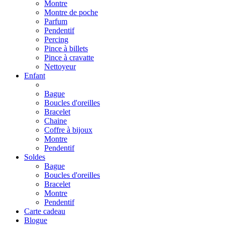
Montre
Montre de poche
Parfum
Pendentif
Percing
Pince à billets
Pince à cravatte
Nettoyeur
Enfant
Bague
Boucles d'oreilles
Bracelet
Chaine
Coffre à bijoux
Montre
Pendentif
Soldes
Bague
Boucles d'oreilles
Bracelet
Montre
Pendentif
Carte cadeau
Blogue