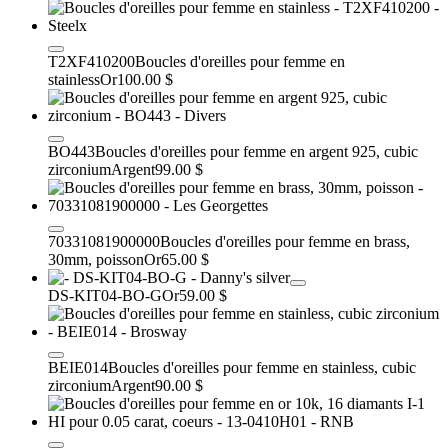
T2XF410200
Boucles d'oreilles pour femme en
stainless
Or
100.00 $
BO443
Boucles d'oreilles pour femme en argent 925, cubic
zirconium
Argent
99.00 $
70331081900000
Boucles d'oreilles pour femme en brass,
30mm, poisson
Or
65.00 $
DS-KIT04-BO-G
Or
59.00 $
BEIE014
Boucles d'oreilles pour femme en stainless, cubic
zirconium
Argent
90.00 $