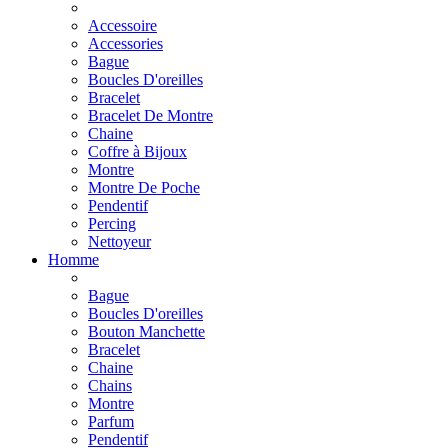
Accessoire
Accessories
Bague
Boucles D'oreilles
Bracelet
Bracelet De Montre
Chaine
Coffre à Bijoux
Montre
Montre De Poche
Pendentif
Percing
Nettoyeur
Homme
Bague
Boucles D'oreilles
Bouton Manchette
Bracelet
Chaine
Chains
Montre
Parfum
Pendentif