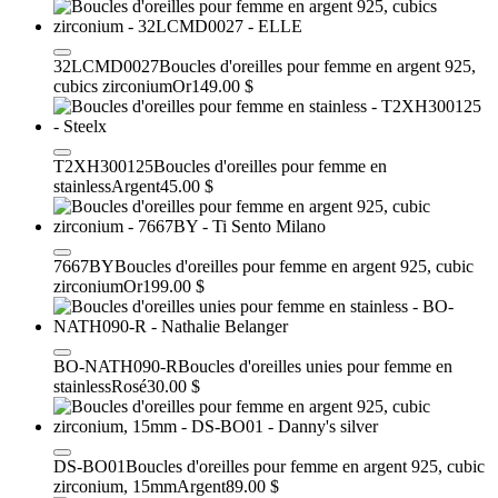
32LCMD0027
Boucles d'oreilles pour femme en argent 925,
cubics zirconium
Or
149.00 $
T2XH300125
Boucles d'oreilles pour femme en
stainless
Argent
45.00 $
7667BY
Boucles d'oreilles pour femme en argent 925, cubic
zirconium
Or
199.00 $
BO-NATH090-R
Boucles d'oreilles unies pour femme en
stainless
Rosé
30.00 $
DS-BO01
Boucles d'oreilles pour femme en argent 925, cubic
zirconium, 15mm
Argent
89.00 $