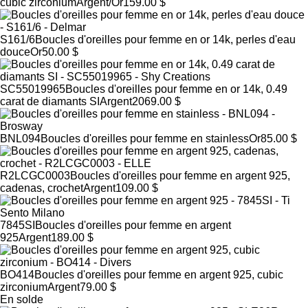
cubic zirconium
Argent/Or
159.00 $
S161/6
Boucles d'oreilles pour femme en or 14k, perles d'eau
douce
Or
50.00 $
SC55019965
Boucles d'oreilles pour femme en or 14k, 0.49
carat de diamants SI
Argent
2069.00 $
BNL094
Boucles d'oreilles pour femme en stainless
Or
85.00 $
R2LCGC0003
Boucles d'oreilles pour femme en argent 925,
cadenas, crochet
Argent
109.00 $
7845SI
Boucles d'oreilles pour femme en argent
925
Argent
189.00 $
BO414
Boucles d'oreilles pour femme en argent 925, cubic
zirconium
Argent
79.00 $
En solde