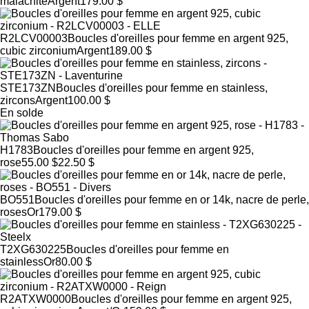
malachite
Argent
179.00 $
R2LCV00003
Boucles d'oreilles pour femme en argent 925,
cubic zirconium
Argent
189.00 $
STE173ZN
Boucles d'oreilles pour femme en stainless,
zircons
Argent
100.00 $
En solde
H1783
Boucles d'oreilles pour femme en argent 925,
rose
55.00 $
22.50 $
BO551
Boucles d'oreilles pour femme en or 14k, nacre de perle,
roses
Or
179.00 $
T2XG630225
Boucles d'oreilles pour femme en
stainless
Or
80.00 $
R2ATXW0000
Boucles d'oreilles pour femme en argent 925,