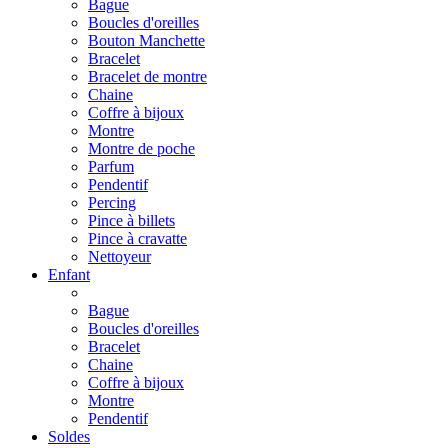
Bague
Boucles d'oreilles
Bouton Manchette
Bracelet
Bracelet de montre
Chaine
Coffre à bijoux
Montre
Montre de poche
Parfum
Pendentif
Percing
Pince à billets
Pince à cravatte
Nettoyeur
Enfant
Bague
Boucles d'oreilles
Bracelet
Chaine
Coffre à bijoux
Montre
Pendentif
Soldes