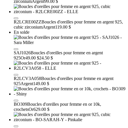
zirconium
Argent
99.00 $
R2LCRE00ZZ
Boucles d'oreilles pour femme en argent 925,
cubic zirconium
Argent
119.00 $
En solde
SAJ1026
Boucles d'oreilles pour femme en argent
925
Or
49.00 $
24.50 $
R2LCV3A058
Boucles d'oreilles pour femme en argent
925
Argent
149.00 $
BO309
Boucles d'oreilles pour femme en or 10k,
crochets
Or
629.00 $