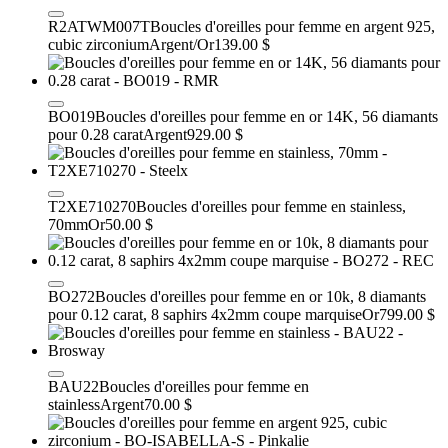
R2ATWM007T
Boucles d'oreilles pour femme en argent 925,
cubic zirconium
Argent/Or
139.00 $
BO019
Boucles d'oreilles pour femme en or 14K, 56 diamants
pour 0.28 carat
Argent
929.00 $
T2XE710270
Boucles d'oreilles pour femme en stainless,
70mm
Or
50.00 $
BO272
Boucles d'oreilles pour femme en or 10k, 8 diamants
pour 0.12 carat, 8 saphirs 4x2mm coupe marquise
Or
799.00 $
BAU22
Boucles d'oreilles pour femme en
stainless
Argent
70.00 $