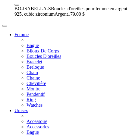
BO-ISABELLA-S
Boucles d'oreilles pour femme en argent
925, cubic zirconium
Argent
179.00 $
Femme
Bague
Bijoux De Corps
Boucles D'oreilles
Bracelet
Breloque
Chain
Chaine
Chevillère
Montre
Pendentif
Ring
Watches
Unisex
Accessoire
Accessories
Bague