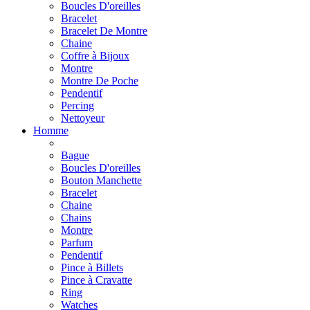
Boucles D'oreilles
Bracelet
Bracelet De Montre
Chaine
Coffre à Bijoux
Montre
Montre De Poche
Pendentif
Percing
Nettoyeur
Homme
Bague
Boucles D'oreilles
Bouton Manchette
Bracelet
Chaine
Chains
Montre
Parfum
Pendentif
Pince à Billets
Pince à Cravatte
Ring
Watches