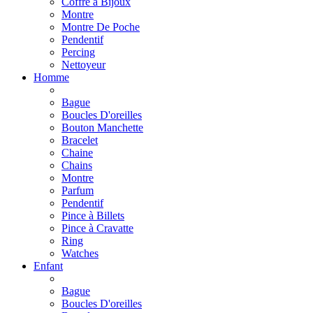
Coffre à Bijoux
Montre
Montre De Poche
Pendentif
Percing
Nettoyeur
Homme
Bague
Boucles D'oreilles
Bouton Manchette
Bracelet
Chaine
Chains
Montre
Parfum
Pendentif
Pince à Billets
Pince à Cravatte
Ring
Watches
Enfant
Bague
Boucles D'oreilles