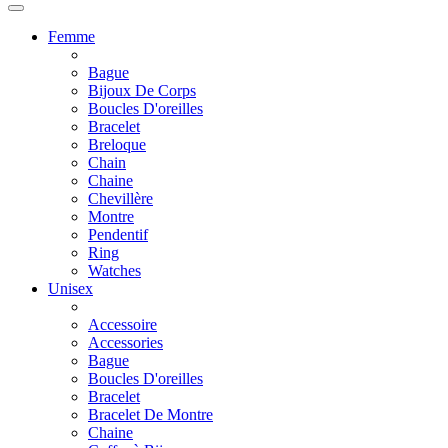
Femme
Bague
Bijoux De Corps
Boucles D'oreilles
Bracelet
Breloque
Chain
Chaine
Chevillère
Montre
Pendentif
Ring
Watches
Unisex
Accessoire
Accessories
Bague
Boucles D'oreilles
Bracelet
Bracelet De Montre
Chaine