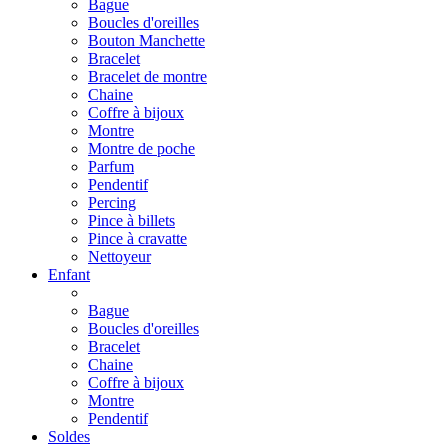
Bague
Boucles d'oreilles
Bouton Manchette
Bracelet
Bracelet de montre
Chaine
Coffre à bijoux
Montre
Montre de poche
Parfum
Pendentif
Percing
Pince à billets
Pince à cravatte
Nettoyeur
Enfant
Bague
Boucles d'oreilles
Bracelet
Chaine
Coffre à bijoux
Montre
Pendentif
Soldes