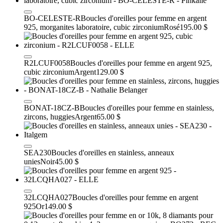
BO-CELESTE-R
Boucles d'oreilles pour femme en argent
925, morganites laboratoire, cubic zirconium
Rosé
195.00 $
R2LCUF0058
Boucles d'oreilles pour femme en argent 925,
cubic zirconium
Argent
129.00 $
BONAT-18CZ-B
Boucles d'oreilles pour femme en stainless,
zircons, huggies
Argent
65.00 $
SEA230
Boucles d'oreilles en stainless, anneaux
unies
Noir
45.00 $
32LCQHA027
Boucles d'oreilles pour femme en argent
925
Or
149.00 $