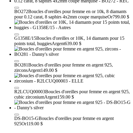
BO272
Boucles d'oreilles pour femme en or 10k, 8 diamants
pour 0.12 carat, 8 saphirs 4x2mm coupe marquise
Or
799.00 $
G1358E/15
Boucles d'oreilles or 10K, 14 diamants pour 15
points total, huggies
Argent
639.00 $
BO281
Boucles d'oreilles pour femme en argent 925,
zircons
Argent
149.00 $
R2LCUQ00003
Boucles d'oreilles pour femme en argent 925,
cubic zirconium
Argent
159.00 $
DS-BO15-G
Boucles d'oreilles pour femme en argent
925
Or
119.00 $