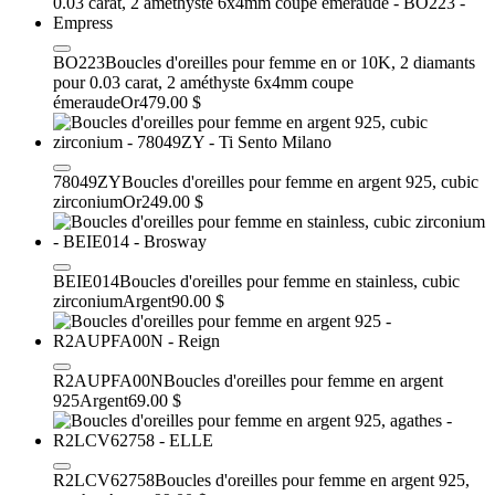
BO223
Boucles d'oreilles pour femme en or 10K, 2 diamants
pour 0.03 carat, 2 améthyste 6x4mm coupe
émeraude
Or
479.00 $
78049ZY
Boucles d'oreilles pour femme en argent 925, cubic
zirconium
Or
249.00 $
BEIE014
Boucles d'oreilles pour femme en stainless, cubic
zirconium
Argent
90.00 $
R2AUPFA00N
Boucles d'oreilles pour femme en argent
925
Argent
69.00 $
R2LCV62758
Boucles d'oreilles pour femme en argent 925,