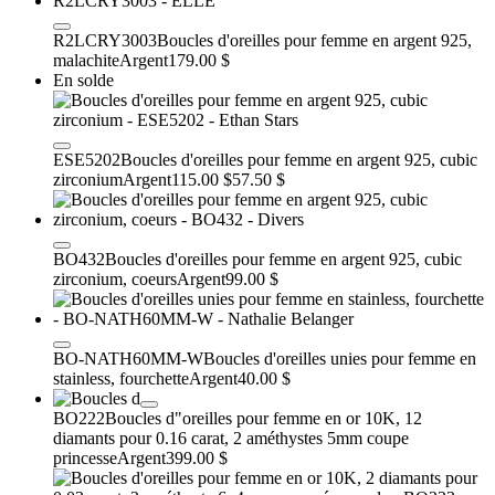
R2LCRY3003
Boucles d'oreilles pour femme en argent 925,
malachite
Argent
179.00 $
En solde
ESE5202
Boucles d'oreilles pour femme en argent 925, cubic
zirconium
Argent
115.00 $
57.50 $
BO432
Boucles d'oreilles pour femme en argent 925, cubic
zirconium, coeurs
Argent
99.00 $
BO-NATH60MM-W
Boucles d'oreilles unies pour femme en
stainless, fourchette
Argent
40.00 $
BO222
Boucles d"oreilles pour femme en or 10K, 12
diamants pour 0.16 carat, 2 améthystes 5mm coupe
princesse
Argent
399.00 $