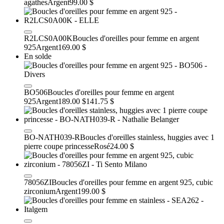
agathes
Argent
99.00 $
R2LCS0A00K
Boucles d'oreilles pour femme en argent
925
Argent
169.00 $
En solde
BO506
Boucles d'oreilles pour femme en argent
925
Argent
189.00 $
141.75 $
BO-NATH039-R
Boucles d'oreilles stainless, huggies avec 1
pierre coupe princesse
Rosé
24.00 $
78056ZI
Boucles d'oreilles pour femme en argent 925, cubic
zirconium
Argent
199.00 $