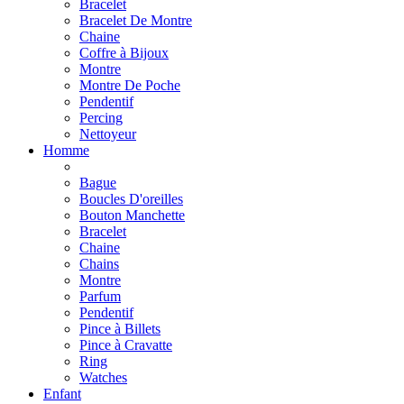
Bracelet
Bracelet De Montre
Chaine
Coffre à Bijoux
Montre
Montre De Poche
Pendentif
Percing
Nettoyeur
Homme
Bague
Boucles D'oreilles
Bouton Manchette
Bracelet
Chaine
Chains
Montre
Parfum
Pendentif
Pince à Billets
Pince à Cravatte
Ring
Watches
Enfant