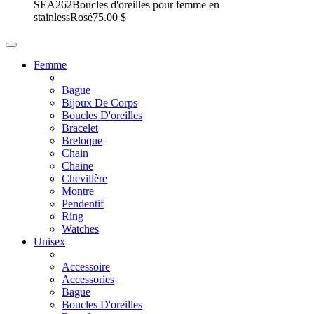
SEA262
Boucles d'oreilles pour femme en
stainless
Rosé
75.00 $
Femme
Bague
Bijoux De Corps
Boucles D'oreilles
Bracelet
Breloque
Chain
Chaine
Chevillère
Montre
Pendentif
Ring
Watches
Unisex
Accessoire
Accessories
Bague
Boucles D'oreilles