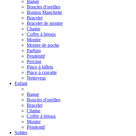
Bague
Boucles d'oreilles
Bouton Manchette
Bracelet
Bracelet de montre
Chaine
Coffre à bijoux
Montre
Montre de poche
Parfum
Pendentif
Percing
Pince à billets
Pince à cravatte
Nettoyeur
Enfant
Bague
Boucles d'oreilles
Bracelet
Chaine
Coffre à bijoux
Montre
Pendentif
Soldes