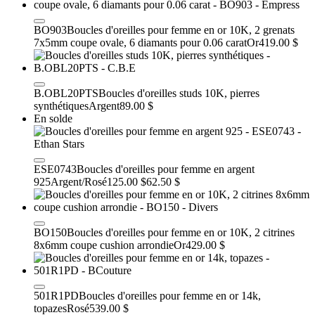
BO903
Boucles d'oreilles pour femme en or 10K, 2 grenats
7x5mm coupe ovale, 6 diamants pour 0.06 carat
Or
419.00 $
B.OBL20PTS
Boucles d'oreilles studs 10K, pierres
synthétiques
Argent
89.00 $
En solde
ESE0743
Boucles d'oreilles pour femme en argent
925
Argent/Rosé
125.00 $
62.50 $
BO150
Boucles d'oreilles pour femme en or 10K, 2 citrines
8x6mm coupe cushion arrondie
Or
429.00 $
501R1PD
Boucles d'oreilles pour femme en or 14k,
topazes
Rosé
539.00 $