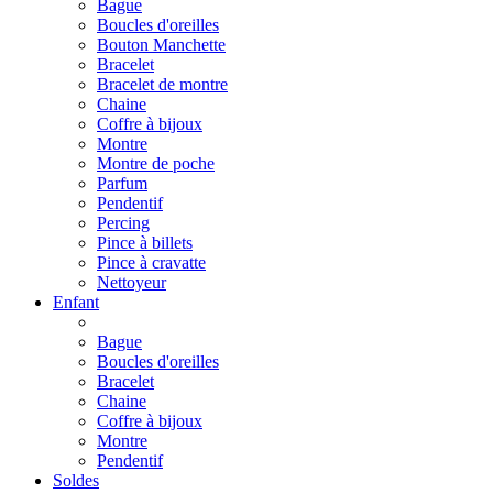
Bague
Boucles d'oreilles
Bouton Manchette
Bracelet
Bracelet de montre
Chaine
Coffre à bijoux
Montre
Montre de poche
Parfum
Pendentif
Percing
Pince à billets
Pince à cravatte
Nettoyeur
Enfant
Bague
Boucles d'oreilles
Bracelet
Chaine
Coffre à bijoux
Montre
Pendentif
Soldes