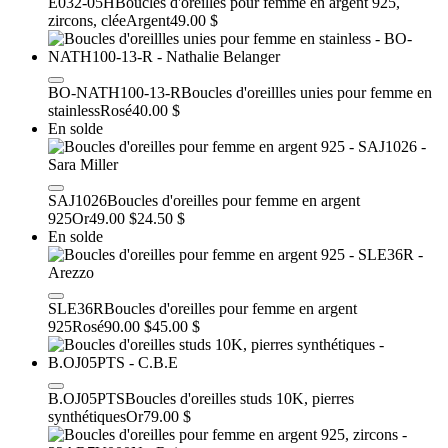
E032-05H
Boucles d'oreilles pour femme en argent 925,
zircons, clée
Argent
49.00 $
BO-NATH100-13-R
Boucles d'oreillles unies pour femme en
stainless
Rosé
40.00 $
En solde
SAJ1026
Boucles d'oreilles pour femme en argent
925
Or
49.00 $
24.50 $
En solde
SLE36R
Boucles d'oreilles pour femme en argent
925
Rosé
90.00 $
45.00 $
B.OJ05PTS
Boucles d'oreilles studs 10K, pierres
synthétiques
Or
79.00 $