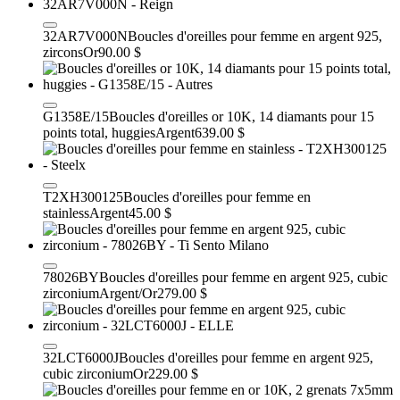
32AR7V000N
Boucles d'oreilles pour femme en argent 925,
zircons
Or
90.00 $
G1358E/15
Boucles d'oreilles or 10K, 14 diamants pour 15
points total, huggies
Argent
639.00 $
T2XH300125
Boucles d'oreilles pour femme en
stainless
Argent
45.00 $
78026BY
Boucles d'oreilles pour femme en argent 925, cubic
zirconium
Argent/Or
279.00 $
32LCT6000J
Boucles d'oreilles pour femme en argent 925,
cubic zirconium
Or
229.00 $