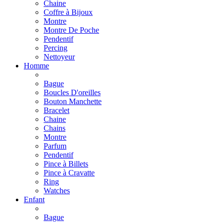
Chaine
Coffre à Bijoux
Montre
Montre De Poche
Pendentif
Percing
Nettoyeur
Homme
Bague
Boucles D'oreilles
Bouton Manchette
Bracelet
Chaine
Chains
Montre
Parfum
Pendentif
Pince à Billets
Pince à Cravatte
Ring
Watches
Enfant
Bague