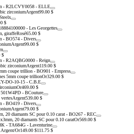
ubic zirconium
Argent
99.00 $
00 $
, giraffe
Rosé
65.00 $
conium
Argent
99.00 $
 $
ubic zirconium
Argent
119.00 $
nes 5mm coupe trillion
Or
329.00 $
zirconium
Or
469.00 $
 vertes
Argent
539.00 $
conium
Argent
79.00 $
 5x3mm, 20 diamants SC pour 0.10 carat
Or
569.00 $
K
Argent/Or
149.00 $
111.75 $