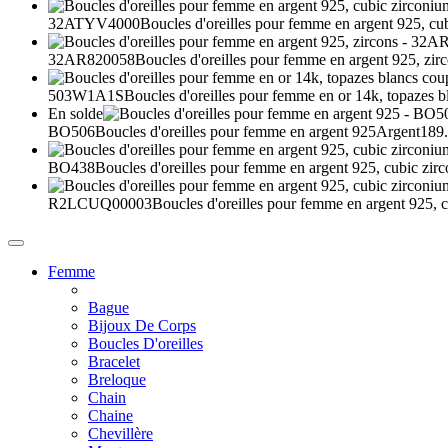
32ATYV4000
Boucles d'oreilles pour femme en argent 925, cu
32AR820058
Boucles d'oreilles pour femme en argent 925, zir
503W1A1S
Boucles d'oreilles pour femme en or 14k, topazes b
En solde
BO506
Boucles d'oreilles pour femme en argent 925
Argent
189.
BO438
Boucles d'oreilles pour femme en argent 925, cubic zir
R2LCUQ00003
Boucles d'oreilles pour femme en argent 925, 
Femme
Bague
Bijoux De Corps
Boucles D'oreilles
Bracelet
Breloque
Chain
Chaine
Chevillère