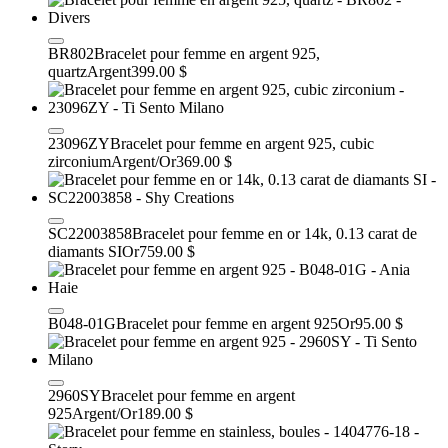
BR802
Bracelet pour femme en argent 925,
quartz
Argent
399.00 $
23096ZY
Bracelet pour femme en argent 925, cubic
zirconium
Argent/Or
369.00 $
SC22003858
Bracelet pour femme en or 14k, 0.13 carat de
diamants SI
Or
759.00 $
B048-01G
Bracelet pour femme en argent 925
Or
95.00 $
2960SY
Bracelet pour femme en argent
925
Argent/Or
189.00 $