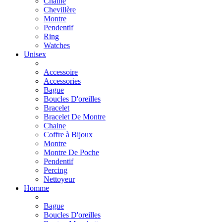
Chaine
Chevillère
Montre
Pendentif
Ring
Watches
Unisex
Accessoire
Accessories
Bague
Boucles D'oreilles
Bracelet
Bracelet De Montre
Chaine
Coffre à Bijoux
Montre
Montre De Poche
Pendentif
Percing
Nettoyeur
Homme
Bague
Boucles D'oreilles