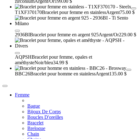
zirconium
Argent/Or
199.00 $
T1XF370170
Bracelet pour femme en stainless
Argent
75.00 $
2936BI
Bracelet pour femme en argent 925
Argent/Or
229.00 $
AQPSH
Bracelet pour femme, opales et
améthyste
Noir/bleu
34.99 $
BBC26
Bracelet pour homme en stainless
Argent
135.00 $
Femme
Bague
Bijoux De Corps
Boucles D'oreilles
Bracelet
Breloque
Chain