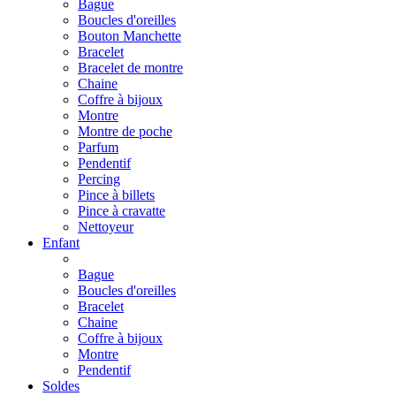
Bague
Boucles d'oreilles
Bouton Manchette
Bracelet
Bracelet de montre
Chaine
Coffre à bijoux
Montre
Montre de poche
Parfum
Pendentif
Percing
Pince à billets
Pince à cravatte
Nettoyeur
Enfant
Bague
Boucles d'oreilles
Bracelet
Chaine
Coffre à bijoux
Montre
Pendentif
Soldes