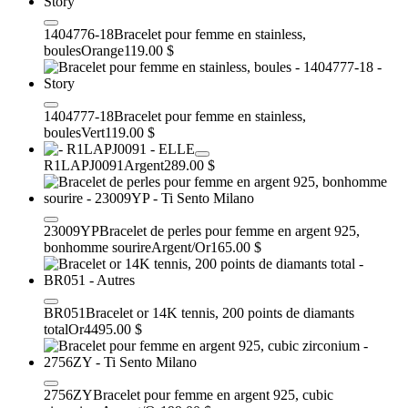
1404776-18
Bracelet pour femme en stainless,
boules
Orange
119.00 $
1404777-18
Bracelet pour femme en stainless,
boules
Vert
119.00 $
R1LAPJ0091
Argent
289.00 $
23009YP
Bracelet de perles pour femme en argent 925,
bonhomme sourire
Argent/Or
165.00 $
BR051
Bracelet or 14K tennis, 200 points de diamants
total
Or
4495.00 $
2756ZY
Bracelet pour femme en argent 925, cubic