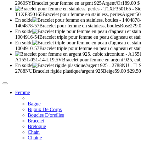
2960SY
Bracelet pour femme en argent 925
Argent/Or
189.00 $
T1XF350165
Bracelet pour femme en stainless, perles
Argent
50
En solde
1404878-57
Bracelet pour femme en stainless, boules
Rose
279.0
En solde
1004916-54
Bracelet triple pour femme en peau d'agneau et stai
En solde
1004910-57
Bracelet triple pour femme en peau d'agneau et stai
A1551-051-14-L19,5V
Bracelet pour femme en argent 925, cu
En solde
2788NU
Bracelet rigide plastique/argent 925
Beige
59.00 $
29.50
Femme
Bague
Bijoux De Corps
Boucles D'oreilles
Bracelet
Breloque
Chain
Chaine