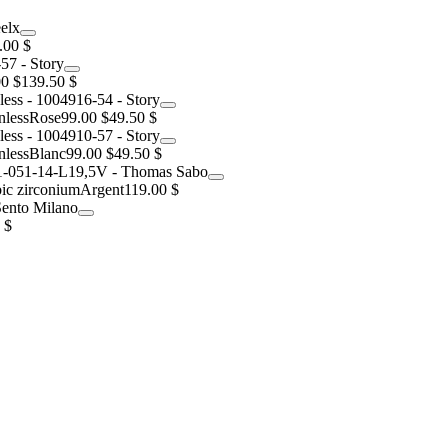
.00 $
0 $
139.50 $
nless
Rose
99.00 $
49.50 $
nless
Blanc
99.00 $
49.50 $
bic zirconium
Argent
119.00 $
 $