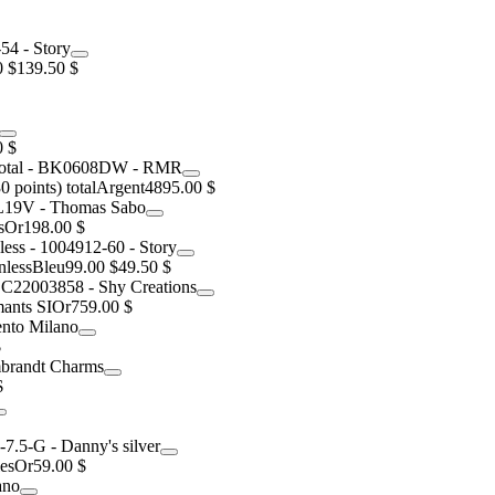
0 $
139.50 $
0 $
 points) total
Argent
4895.00 $
s
Or
198.00 $
nless
Bleu
99.00 $
49.50 $
mants SI
Or
759.00 $
$
$
es
Or
59.00 $