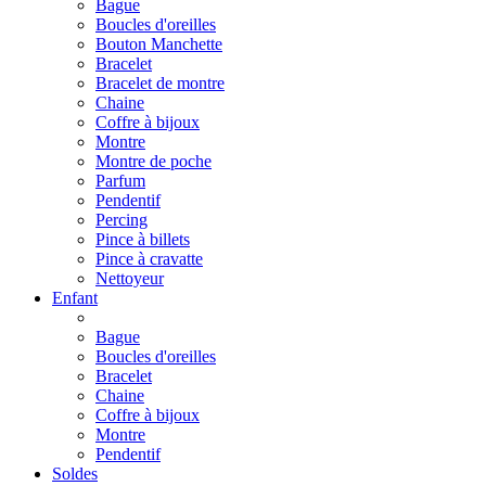
Bague
Boucles d'oreilles
Bouton Manchette
Bracelet
Bracelet de montre
Chaine
Coffre à bijoux
Montre
Montre de poche
Parfum
Pendentif
Percing
Pince à billets
Pince à cravatte
Nettoyeur
Enfant
Bague
Boucles d'oreilles
Bracelet
Chaine
Coffre à bijoux
Montre
Pendentif
Soldes