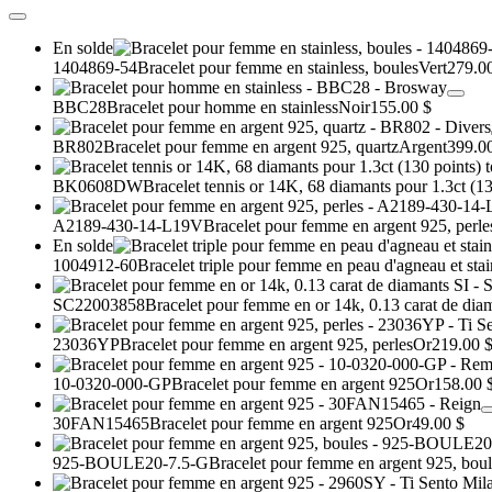
En solde
1404869-54
Bracelet pour femme en stainless, boules
Vert
279.0
BBC28
Bracelet pour homme en stainless
Noir
155.00 $
BR802
Bracelet pour femme en argent 925, quartz
Argent
399.0
BK0608DW
Bracelet tennis or 14K, 68 diamants pour 1.3ct (130
A2189-430-14-L19V
Bracelet pour femme en argent 925, perle
En solde
1004912-60
Bracelet triple pour femme en peau d'agneau et stai
SC22003858
Bracelet pour femme en or 14k, 0.13 carat de dia
23036YP
Bracelet pour femme en argent 925, perles
Or
219.00 
10-0320-000-GP
Bracelet pour femme en argent 925
Or
158.00 
30FAN15465
Bracelet pour femme en argent 925
Or
49.00 $
925-BOULE20-7.5-G
Bracelet pour femme en argent 925, boul