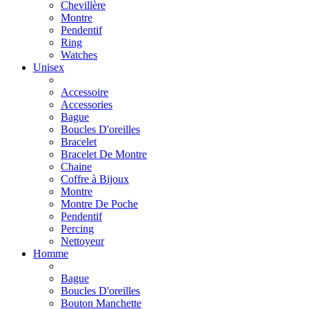
Chevillère
Montre
Pendentif
Ring
Watches
Unisex
Accessoire
Accessories
Bague
Boucles D'oreilles
Bracelet
Bracelet De Montre
Chaine
Coffre à Bijoux
Montre
Montre De Poche
Pendentif
Percing
Nettoyeur
Homme
Bague
Boucles D'oreilles
Bouton Manchette