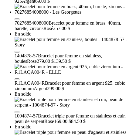
925
Argent
69.00 $
70276854008000
Bracelet pour femme en brass, 40mm,
barette, zircons
Rosé
257.00 $
En solde
1404878-57
Bracelet pour femme en stainless,
boules
Rose
279.00 $
139.50 $
R1LAQA004R
Bracelet pour femme en argent 925, cubic
zirconium
Argent
299.00 $
En solde
1004874-57
Bracelet triple pour femme en stainless et cuir,
peau de serpent
Rose
169.00 $
84.50 $
En solde