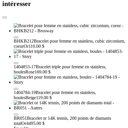
intéresser
BHKB212
Bracelet pour femme en stainless, cubic zirconium,
coeur
Or
110.00 $
1404853-17
Bracelet triple pour femme en stainless,
boules
Rose
169.00 $
1404784-19
Bracelet pour femme en stainless,
boules
Beige
119.00 $
BR051
Bracelet or 14K tennis, 200 points de diamants
total
Or
4495.00 $