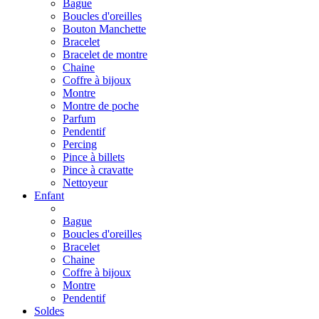
Bague
Boucles d'oreilles
Bouton Manchette
Bracelet
Bracelet de montre
Chaine
Coffre à bijoux
Montre
Montre de poche
Parfum
Pendentif
Percing
Pince à billets
Pince à cravatte
Nettoyeur
Enfant
Bague
Boucles d'oreilles
Bracelet
Chaine
Coffre à bijoux
Montre
Pendentif
Soldes