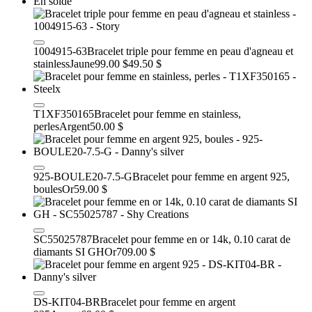
En solde
1004915-63
Bracelet triple pour femme en peau d'agneau et
stainless
Jaune
99.00 $
49.50 $
T1XF350165
Bracelet pour femme en stainless,
perles
Argent
50.00 $
925-BOULE20-7.5-G
Bracelet pour femme en argent 925,
boules
Or
59.00 $
SC55025787
Bracelet pour femme en or 14k, 0.10 carat de
diamants SI GH
Or
709.00 $
DS-KIT04-BR
Bracelet pour femme en argent