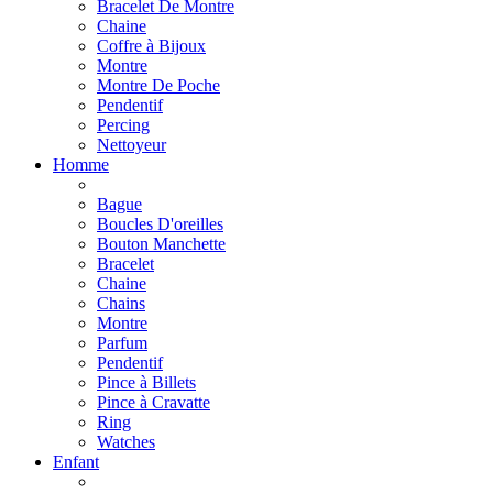
Bracelet De Montre
Chaine
Coffre à Bijoux
Montre
Montre De Poche
Pendentif
Percing
Nettoyeur
Homme
Bague
Boucles D'oreilles
Bouton Manchette
Bracelet
Chaine
Chains
Montre
Parfum
Pendentif
Pince à Billets
Pince à Cravatte
Ring
Watches
Enfant