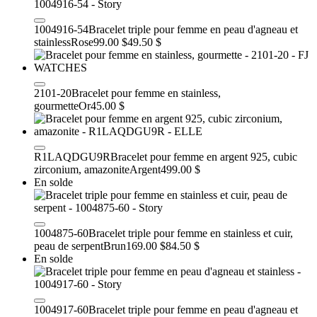
1004916-54
Bracelet triple pour femme en peau d'agneau et
stainless
Rose
99.00 $
49.50 $
2101-20
Bracelet pour femme en stainless,
gourmette
Or
45.00 $
R1LAQDGU9R
Bracelet pour femme en argent 925, cubic
zirconium, amazonite
Argent
499.00 $
En solde
1004875-60
Bracelet triple pour femme en stainless et cuir,
peau de serpent
Brun
169.00 $
84.50 $
En solde
1004917-60
Bracelet triple pour femme en peau d'agneau et