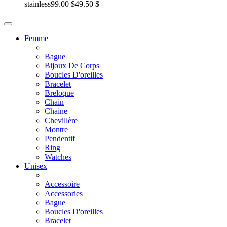
stainless
99.00 $
49.50 $
Femme
Bague
Bijoux De Corps
Boucles D'oreilles
Bracelet
Breloque
Chain
Chaine
Chevillère
Montre
Pendentif
Ring
Watches
Unisex
Accessoire
Accessories
Bague
Boucles D'oreilles
Bracelet