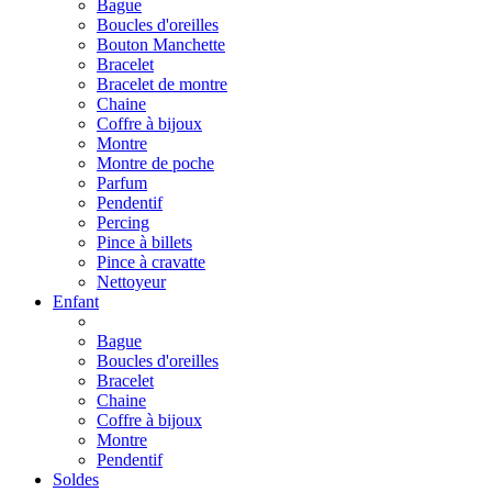
Bague
Boucles d'oreilles
Bouton Manchette
Bracelet
Bracelet de montre
Chaine
Coffre à bijoux
Montre
Montre de poche
Parfum
Pendentif
Percing
Pince à billets
Pince à cravatte
Nettoyeur
Enfant
Bague
Boucles d'oreilles
Bracelet
Chaine
Coffre à bijoux
Montre
Pendentif
Soldes