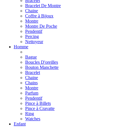
Bracelet
Bracelet De Montre
Chaine
Coffre à Bijoux
Montre
Montre De Poche
Pendentif
Percing
Nettoyeur
Homme
Bague
Boucles D'oreilles
Bouton Manchette
Bracelet
Chaine
Chains
Montre
Parfum
Pendentif
Pince à Billets
Pince à Cravatte
Ring
Watches
Enfant