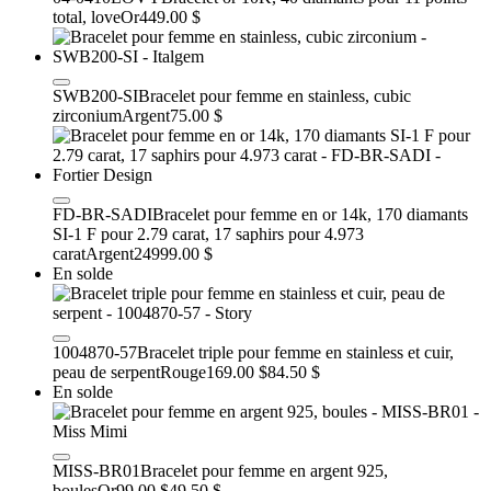
total, love
Or
449.00 $
SWB200-SI
Bracelet pour femme en stainless, cubic
zirconium
Argent
75.00 $
FD-BR-SADI
Bracelet pour femme en or 14k, 170 diamants
SI-1 F pour 2.79 carat, 17 saphirs pour 4.973
carat
Argent
24999.00 $
En solde
1004870-57
Bracelet triple pour femme en stainless et cuir,
peau de serpent
Rouge
169.00 $
84.50 $
En solde
MISS-BR01
Bracelet pour femme en argent 925,
boules
Or
99.00 $
49.50 $