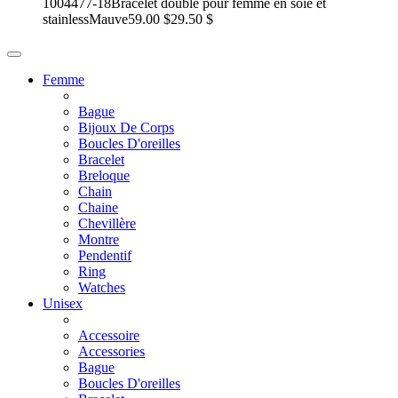
1004477-18
Bracelet double pour femme en soie et
stainless
Mauve
59.00 $
29.50 $
Femme
Bague
Bijoux De Corps
Boucles D'oreilles
Bracelet
Breloque
Chain
Chaine
Chevillère
Montre
Pendentif
Ring
Watches
Unisex
Accessoire
Accessories
Bague
Boucles D'oreilles