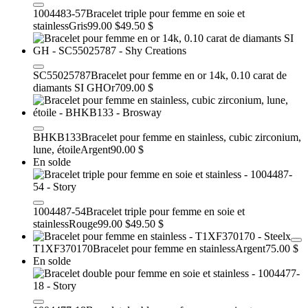
1004483-57
Bracelet triple pour femme en soie et
stainless
Gris
99.00 $
49.50 $
SC55025787
Bracelet pour femme en or 14k, 0.10 carat de
diamants SI GH
Or
709.00 $
BHKB133
Bracelet pour femme en stainless, cubic zirconium,
lune, étoile
Argent
90.00 $
En solde
1004487-54
Bracelet triple pour femme en soie et
stainless
Rouge
99.00 $
49.50 $
T1XF370170
Bracelet pour femme en stainless
Argent
75.00 $
En solde