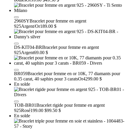
2960SY
Bracelet pour femme en argent
925
Argent/Or
189.00 $
DS-KIT04-BR
Bracelet pour femme en argent
925
Argent
69.00 $
BR059
Bracelet pour femme en or 10K, 77 diamants pour
0.35 carat, 40 saphirs pour 3 carats
Or
4299.00 $
En solde
TOB-BR01
Bracelet rigide pour femme en argent
925
Rosé
199.00 $
99.50 $
En solde