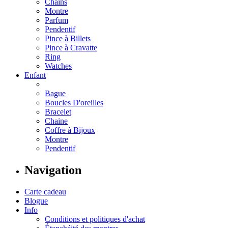
Chains
Montre
Parfum
Pendentif
Pince à Billets
Pince à Cravatte
Ring
Watches
Enfant
Bague
Boucles D'oreilles
Bracelet
Chaine
Coffre à Bijoux
Montre
Pendentif
Navigation
Carte cadeau
Blogue
Info
Conditions et politiques d'achat