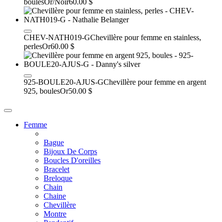
boules
Or/Noir
60.00 $
CHEV-NATH019-G
Chevillère pour femme en stainless,
perles
Or
60.00 $
925-BOULE20-AJUS-G
Chevillère pour femme en argent
925, boules
Or
50.00 $
Femme
Bague
Bijoux De Corps
Boucles D'oreilles
Bracelet
Breloque
Chain
Chaine
Chevillère
Montre