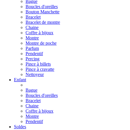
Bague
Boucles d'oreilles
Bouton Manchette
Bracelet
Bracelet de montre
Chaine
Coffre à bijoux
Montre
Montre de poche
Parfum
Pendentif
Percing
Pince à billets
Pince à cravatte
Nettoyeur
Enfant
Bague
Boucles d'oreilles
Bracelet
Chaine
Coffre à bijoux
Montre
Pendentif
Soldes