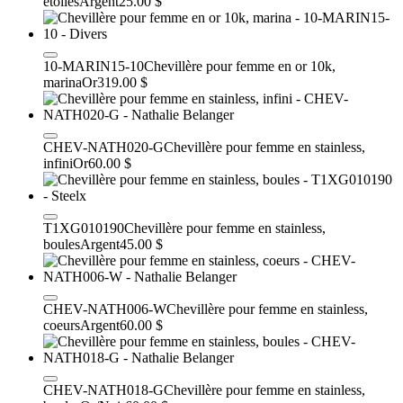
étoiles
Argent
25.00 $
10-MARIN15-10
Chevillère pour femme en or 10k,
marina
Or
319.00 $
CHEV-NATH020-G
Chevillère pour femme en stainless,
infini
Or
60.00 $
T1XG010190
Chevillère pour femme en stainless,
boules
Argent
45.00 $
CHEV-NATH006-W
Chevillère pour femme en stainless,
coeurs
Argent
60.00 $
CHEV-NATH018-G
Chevillère pour femme en stainless,