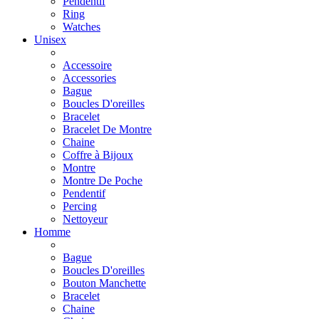
Pendentif
Ring
Watches
Unisex
Accessoire
Accessories
Bague
Boucles D'oreilles
Bracelet
Bracelet De Montre
Chaine
Coffre à Bijoux
Montre
Montre De Poche
Pendentif
Percing
Nettoyeur
Homme
Bague
Boucles D'oreilles
Bouton Manchette
Bracelet
Chaine