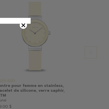
129-600
17207/B14
ntre pour femme en stainless,
Montre pou
acelet de silicone, verre saphir,
verre saphi
ATM
Argent
une
485.00 $
9.00 $