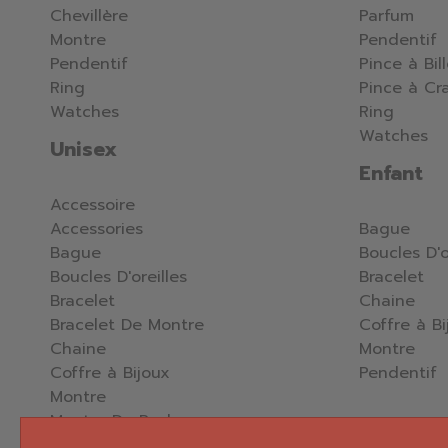
Chevillère
Parfum
Montre
Pendentif
Pendentif
Pince à Bil
Ring
Pince à Cr
Watches
Ring
Watches
Unisex
Enfant
Accessoire
Accessories
Bague
Bague
Boucles D'o
Boucles D'oreilles
Bracelet
Bracelet
Chaine
Bracelet De Montre
Coffre à Bi
Chaine
Montre
Coffre à Bijoux
Pendentif
Montre
Montre De Poche
Pendentif