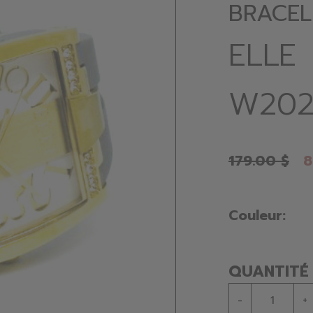
BRACELE
ELLE
W202
179.00 $
8
Couleur:
QUANTITÉ
-
+