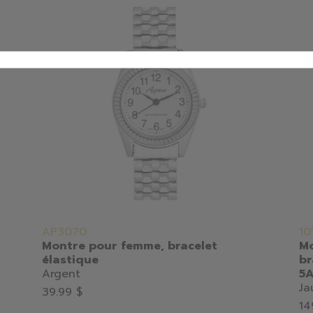
AP3070
10
Montre pour femme, bracelet
Mo
élastique
br
Argent
5
Ja
39.99 $
14