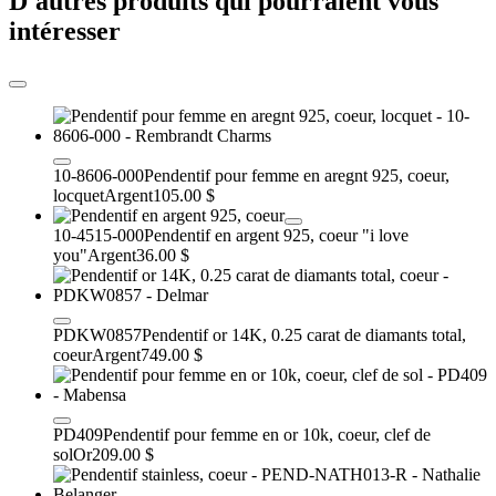
D'autres produits qui pourraient vous
intéresser
10-8606-000
Pendentif pour femme en aregnt 925, coeur,
locquet
Argent
105.00 $
10-4515-000
Pendentif en argent 925, coeur "i love
you"
Argent
36.00 $
PDKW0857
Pendentif or 14K, 0.25 carat de diamants total,
coeur
Argent
749.00 $
PD409
Pendentif pour femme en or 10k, coeur, clef de
sol
Or
209.00 $