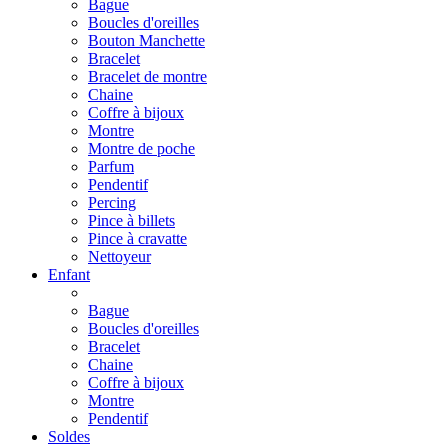
Bague
Boucles d'oreilles
Bouton Manchette
Bracelet
Bracelet de montre
Chaine
Coffre à bijoux
Montre
Montre de poche
Parfum
Pendentif
Percing
Pince à billets
Pince à cravatte
Nettoyeur
Enfant
Bague
Boucles d'oreilles
Bracelet
Chaine
Coffre à bijoux
Montre
Pendentif
Soldes