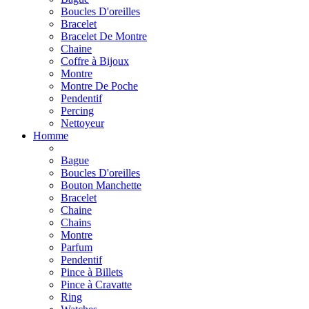
Boucles D'oreilles
Bracelet
Bracelet De Montre
Chaine
Coffre à Bijoux
Montre
Montre De Poche
Pendentif
Percing
Nettoyeur
Homme
Bague
Boucles D'oreilles
Bouton Manchette
Bracelet
Chaine
Chains
Montre
Parfum
Pendentif
Pince à Billets
Pince à Cravatte
Ring