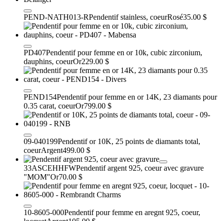
PEND-NATH013-R
Pendentif stainless, coeur
Rosé
35.00 $
PD407
Pendentif pour femme en or 10k, cubic zirconium,
dauphins, coeur
Or
229.00 $
PEND154
Pendentif pour femme en or 14K, 23 diamants pour
0.35 carat, coeur
Or
799.00 $
09-040199
Pendentif or 10K, 25 points de diamants total,
coeur
Argent
499.00 $
33ASCEHHFW
Pendentif argent 925, coeur avec gravure
"MOM"
Or
70.00 $
10-8605-000
Pendentif pour femme en aregnt 925, coeur,