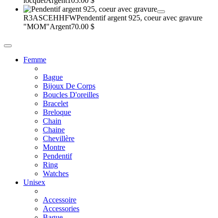
locquet
Argent
105.00 $
R3ASCEHHFW
Pendentif argent 925, coeur avec gravure
"MOM"
Argent
70.00 $
Femme
Bague
Bijoux De Corps
Boucles D'oreilles
Bracelet
Breloque
Chain
Chaine
Chevillère
Montre
Pendentif
Ring
Watches
Unisex
Accessoire
Accessories
Bague