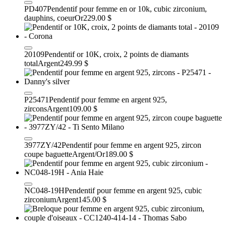
PD407
Pendentif pour femme en or 10k, cubic zirconium,
dauphins, coeur
Or
229.00 $
20109
Pendentif or 10K, croix, 2 points de diamants
total
Argent
249.99 $
P25471
Pendentif pour femme en argent 925,
zircons
Argent
109.00 $
3977ZY/42
Pendentif pour femme en argent 925, zircon
coupe baguette
Argent/Or
189.00 $
NC048-19H
Pendentif pour femme en argent 925, cubic
zirconium
Argent
145.00 $