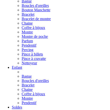
Bague
Boucles d'oreilles
Bouton Manchette
Bracelet
Bracelet de montre
Chaine
Coffre à bijoux
Montre
Montre de poche
Parfum
Pendentif
Percing
Pince à billets
Pince à cravatte
Nettoyeur
Enfant
Bague
Boucles d'oreilles
Bracelet
Chaine
Coffre à bijoux
Montre
Pendentif
Soldes