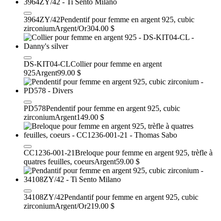
3964ZY/42
Pendentif pour femme en argent 925, cubic
zirconium
Argent/Or
304.00 $
DS-KIT04-CL
Collier pour femme en argent
925
Argent
99.00 $
PD578
Pendentif pour femme en argent 925, cubic
zirconium
Argent
149.00 $
CC1236-001-21
Breloque pour femme en argent 925, trèfle à
quatres feuilles, coeurs
Argent
59.00 $
34108ZY/42
Pendantif pour femme en argent 925, cubic
zirconium
Argent/Or
219.00 $