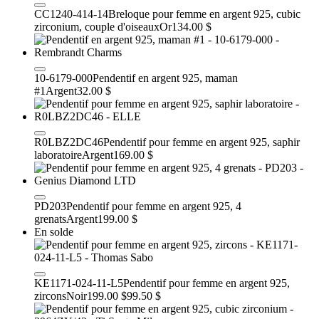
CC1240-414-14
Breloque pour femme en argent 925, cubic
zirconium, couple d'oiseaux
Or
134.00 $
10-6179-000
Pendentif en argent 925, maman
#1
Argent
32.00 $
R0LBZ2DC46
Pendentif pour femme en argent 925, saphir
laboratoire
Argent
169.00 $
PD203
Pendentif pour femme en argent 925, 4
grenats
Argent
199.00 $
En solde
KE1171-024-11-L5
Pendentif pour femme en argent 925,
zircons
Noir
199.00 $
99.50 $