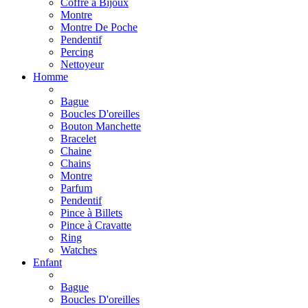
Coffre à Bijoux
Montre
Montre De Poche
Pendentif
Percing
Nettoyeur
Homme
Bague
Boucles D'oreilles
Bouton Manchette
Bracelet
Chaine
Chains
Montre
Parfum
Pendentif
Pince à Billets
Pince à Cravatte
Ring
Watches
Enfant
Bague
Boucles D'oreilles