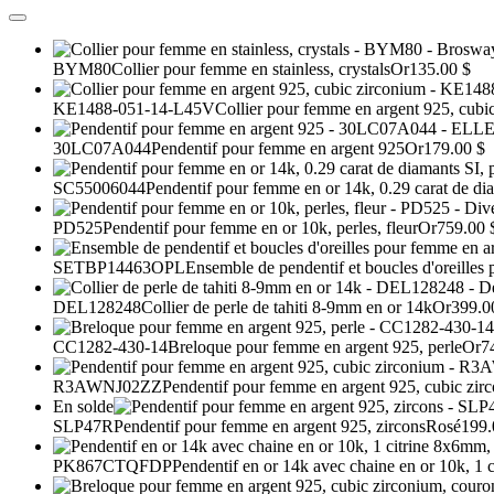
BYM80
Collier pour femme en stainless, crystals
Or
135.00 $
KE1488-051-14-L45V
Collier pour femme en argent 925, cubi
30LC07A044
Pendentif pour femme en argent 925
Or
179.00 $
SC55006044
Pendentif pour femme en or 14k, 0.29 carat de di
PD525
Pendentif pour femme en or 10k, perles, fleur
Or
759.00 
SETBP14463OPL
Ensemble de pendentif et boucles d'oreilles
DEL128248
Collier de perle de tahiti 8-9mm en or 14k
Or
399.0
CC1282-430-14
Breloque pour femme en argent 925, perle
Or
7
R3AWNJ02ZZ
Pendentif pour femme en argent 925, cubic zir
En solde
SLP47R
Pendentif pour femme en argent 925, zircons
Rosé
199.
PK867CTQFDP
Pendentif en or 14k avec chaine en or 10k, 1