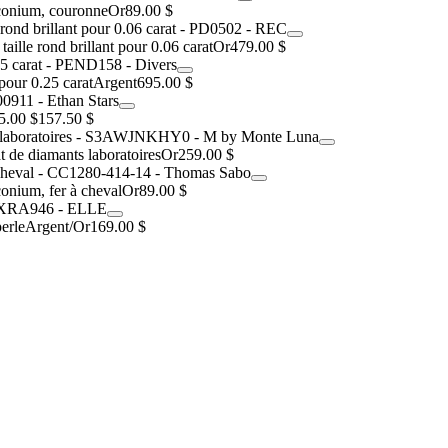
rconium, couronne
Or
89.00 $
aille rond brillant pour 0.06 carat
Or
479.00 $
pour 0.25 carat
Argent
695.00 $
5.00 $
157.50 $
t de diamants laboratoires
Or
259.00 $
onium, fer à cheval
Or
89.00 $
erle
Argent/Or
169.00 $