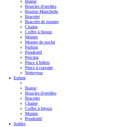
Bague
Boucles d'oreilles
Bouton Manchette
Bracelet
Bracelet de montre
Chaine
Coffre à bijoux
Montre
Montre de poche
Parfum
Pendentif
Percing
Pince à billets
Pince à cravatte
Nettoyeur
Enfant
Bague
Boucles d'oreilles
Bracelet
Chaine
Coffre à bijoux
Montre
Pendentif
Soldes