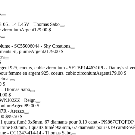
c zirconium
Argent
129.00 $
amants SI, plume
Argent
2179.00 $
$
 pour femme en argent 925, coeurs, cubic zirconium
Argent
179.00 $
0 $
4.00 $
conium
Argent
89.00 $
00 $
99.50 $
 citrine 8x6mm, 1 quartz fumé 9x6mm, 67 diamants pour 0.19 carat
Rosé