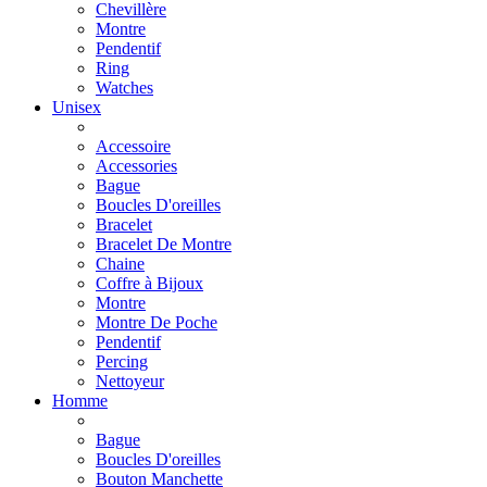
Chevillère
Montre
Pendentif
Ring
Watches
Unisex
Accessoire
Accessories
Bague
Boucles D'oreilles
Bracelet
Bracelet De Montre
Chaine
Coffre à Bijoux
Montre
Montre De Poche
Pendentif
Percing
Nettoyeur
Homme
Bague
Boucles D'oreilles
Bouton Manchette