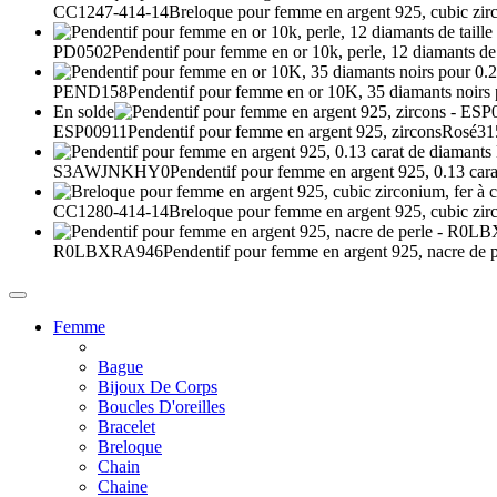
CC1247-414-14
Breloque pour femme en argent 925, cubic zi
PD0502
Pendentif pour femme en or 10k, perle, 12 diamants de t
PEND158
Pendentif pour femme en or 10K, 35 diamants noirs 
En solde
ESP00911
Pendentif pour femme en argent 925, zircons
Rosé
31
S3AWJNKHY0
Pendentif pour femme en argent 925, 0.13 cara
CC1280-414-14
Breloque pour femme en argent 925, cubic zirc
R0LBXRA946
Pendentif pour femme en argent 925, nacre de p
Femme
Bague
Bijoux De Corps
Boucles D'oreilles
Bracelet
Breloque
Chain
Chaine