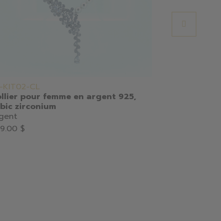
-KIT02-CL
N067-04H
llier pour femme en argent 925,
Collier pou
bic zirconium
Argent
gent
179.00 $
9.00 $