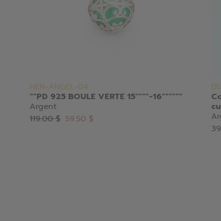
HEN-ANGEL-04
DS
""PD 925 BOULE VERTE 15""""-16""""""
Co
Argent
cu
Ar
119.00 $
59.50 $
39