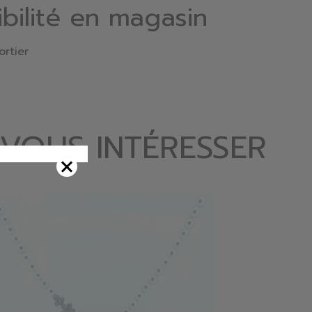
ibilité en magasin
ortier
 VOUS INTÉRESSER