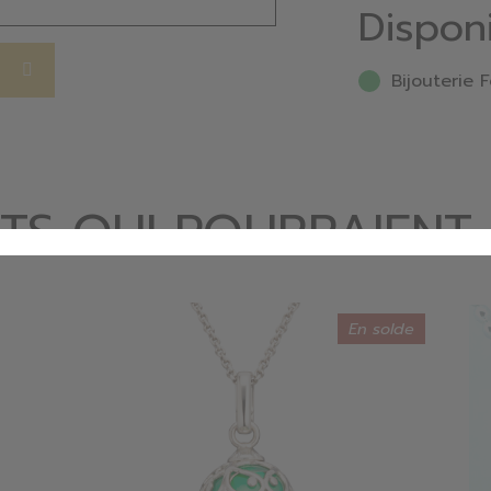
Dispon
Bijouterie F
TS QUI POURRAIENT
En solde