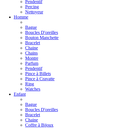
Pendentif
Percing
Nettoyeur
Homme
Bague
Boucles D'oreilles
Bouton Manchette
Bracelet
Chaine
Chains
Montre
Parfum
Pendentif
Pince à Billets
Pince à Cravatte
Ring
Watches
Enfant
Bague
Boucles D'oreilles
Bracelet
Chaine
Coffre à Bijoux