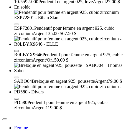
10-5592-000
Pendentif en argent 925, love
Argent
27.00 $
En solde
ESP72801
Pendentif pour femme en argent 925, cubic
zirconium
Argent
135.00 $
67.50 $
R0LBYX9646
Pendentif pour femme en argent 925, cubic
zirconium
Argent/Or
159.00 $
SABO04
Breloque en argent 925, poussette
Argent
79.00 $
PD580
Pendentif pour femme en argent 925, cubic
zirconium
Argent
119.00 $
Femme