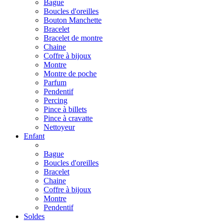
Bague
Boucles d'oreilles
Bouton Manchette
Bracelet
Bracelet de montre
Chaine
Coffre à bijoux
Montre
Montre de poche
Parfum
Pendentif
Percing
Pince à billets
Pince à cravatte
Nettoyeur
Enfant
Bague
Boucles d'oreilles
Bracelet
Chaine
Coffre à bijoux
Montre
Pendentif
Soldes