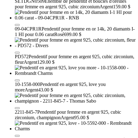
SETDGN0509
Enemble de pendentif et boucles d'oreilles
pour femme en argent 925, cubic zirconium
Argent
159.00 $
09-04CPR1R
Pendentif pour femme en or 14k, 20 diamants I-
1 HI pour 0.06 carat
Rosé
699.00 $
PD572
Pendentif pour femme en argent 925, cubic zirconium,
fleur
Argent
129.00 $
10-1558-000
Pendentif en argent 925, love you
more
Argent
43.00 $
2211-845-7
Pendentif pour femme en argent 925, cubic
zirconium, champignon
Argent
95.00 $