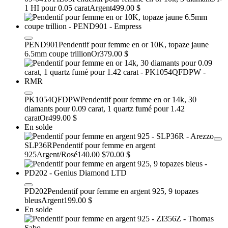
1 HI pour 0.05 carat
Argent
499.00 $
PEND901
Pendentif pour femme en or 10K, topaze jaune
6.5mm coupe trillion
Or
379.00 $
PK1054QFDPW
Pendentif pour femme en or 14k, 30
diamants pour 0.09 carat, 1 quartz fumé pour 1.42
carat
Or
499.00 $
En solde
SLP36R
Pendentif pour femme en argent
925
Argent/Rosé
140.00 $
70.00 $
PD202
Pendentif pour femme en argent 925, 9 topazes
bleus
Argent
199.00 $
En solde