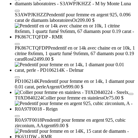
S3AWPJKHZZ
Pendentif pour femme en argent 925, 0.096
carat de diamants laboratoires
Or
209.00 $
PK867CTQFDP
Pendentif en or 14k avec chaine en or 10k, 1
citrine 8x6mm, 1 quartz fumé 9x6mm, 67 diamants pour 0.19
carat
Rosé
2499.00 $
PD106214K
Pendentif pour femme en or 14k, 1 diamant pour
0.01 carat, perle
Argent/Or
999.00 $
T0XD840224
Collier pour femme en stainless
Or
75.00 $
R0A97F0018
Pendentif pour femme en argent 925, cubic
zirconium, A
Argent
69.00 $