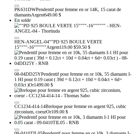
PK631DW
Pendentif pour femme en or 14K, 15 carat de
diamants
Argent
649.00 $
En solde
HEN-ANGEL-04
""PD 925 BOULE VERTE
15""""-16""""""
Argent
119.00 $
59.50 $
08-04DD25Y
Pendentif pour femme en or 10k, 55 diamants I-
1 HI pour 0.19 carat ( 39d = 0.12ct + 10d = 0.04ct + 6d=
0.03ct )
Or
1499.00 $
CC1234-414-14
Breloque pour femme en argent 925, cubic
zirconium, coeur
Or
109.00 $
09-0410TIL05
Pendentif pour femme en or 10k, 3 diamants I-