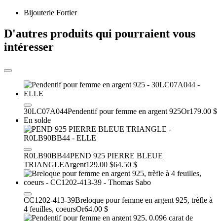
Bijouterie Fortier
D'autres produits qui pourraient vous
intéresser
30LC07A044
Pendentif pour femme en argent 925
Or
179.00 $
En solde
R0LB90BB44
PEND 925 PIERRE BLEUE
TRIANGLE
Argent
129.00 $
64.50 $
CC1202-413-39
Breloque pour femme en argent 925, trèfle à
4 feuilles, coeurs
Or
64.00 $