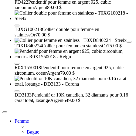
PD422
Pendentif pour femme en argent 925, cubic
zirconium
Argent
89.00 $
T0XG100218
Collier double pour femme en
stainless
Or
70.00 $
T0XD840224
Collier pour femme en stainless
Or
75.00 $
R0X1550018
Pendentif pour femme en argent 925, cubic
zirconium, coeur
Argent
79.00 $
DD3133
Pendentif or 10K canadien, 32 diamants pour 0.16
carat total, losange
Argent
649.00 $
Femme
Bague