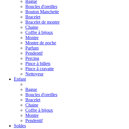
Bague
Boucles d'oreilles
Bouton Manchette
Bracelet
Bracelet de montre
Chaine
Coffre à bijoux
Montre
Montre de poche
Parfum
Pendentif
Percing
Pince à billets
Pince à cravatte
Nettoyeur
Enfant
Bague
Boucles d'oreilles
Bracelet
Chaine
Coffre à bijoux
Montre
Pendentif
Soldes