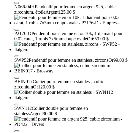
N066-04H
Pendentif pour femme en argent 925, cubic
zirconium, étoile
Argent
125.00 $
P2176-D
Pendentif pour femme en or 10k, 1 diamant pour
0.02 carat, 1 rubis 7x5mm coupe ovale
Or
659.00 $
SWP52
Pendentif pour femme en stainless, zircons
Or
99.00 $
BEIN017
Collier pour femme en stainless, cubic
zirconium
Or
120.00 $
SWN112
Collier double pour femme en
stainless
Argent
90.00 $