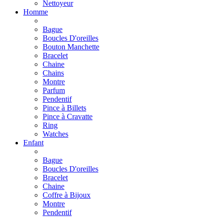
Nettoyeur
Homme
Bague
Boucles D'oreilles
Bouton Manchette
Bracelet
Chaine
Chains
Montre
Parfum
Pendentif
Pince à Billets
Pince à Cravatte
Ring
Watches
Enfant
Bague
Boucles D'oreilles
Bracelet
Chaine
Coffre à Bijoux
Montre
Pendentif