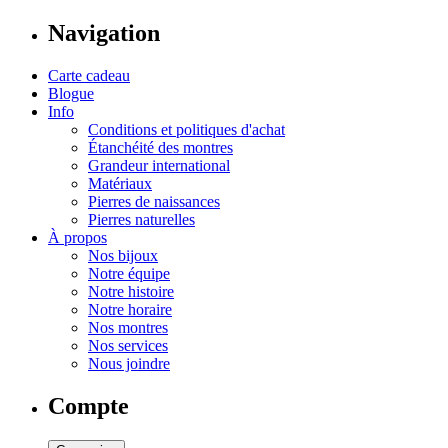
Navigation
Carte cadeau
Blogue
Info
Conditions et politiques d'achat
Étanchéité des montres
Grandeur international
Matériaux
Pierres de naissances
Pierres naturelles
À propos
Nos bijoux
Notre équipe
Notre histoire
Notre horaire
Nos montres
Nos services
Nous joindre
Compte