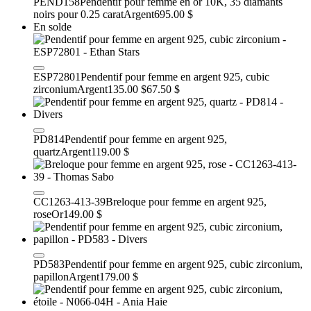
PEND158
Pendentif pour femme en or 10K, 35 diamants
noirs pour 0.25 carat
Argent
695.00 $
En solde
ESP72801
Pendentif pour femme en argent 925, cubic
zirconium
Argent
135.00 $
67.50 $
PD814
Pendentif pour femme en argent 925,
quartz
Argent
119.00 $
CC1263-413-39
Breloque pour femme en argent 925,
rose
Or
149.00 $
PD583
Pendentif pour femme en argent 925, cubic zirconium,
papillon
Argent
179.00 $