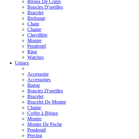
Bijoux De Corps
Boucles D'oreilles
Bracelet
Breloque
Chain
Chaine
Chevillère
Montre
Pendentif
Ring
Watches
Unisex
Accessoire
Accessories
Bague
Boucles D'oreilles
Bracelet
Bracelet De Montre
Chaine
Coffre à Bijoux
Montre
Montre De Poche
Pendentif
Percing