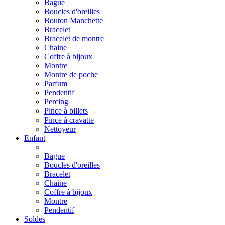
Bague
Boucles d'oreilles
Bouton Manchette
Bracelet
Bracelet de montre
Chaine
Coffre à bijoux
Montre
Montre de poche
Parfum
Pendentif
Percing
Pince à billets
Pince à cravatte
Nettoyeur
Enfant
Bague
Boucles d'oreilles
Bracelet
Chaine
Coffre à bijoux
Montre
Pendentif
Soldes