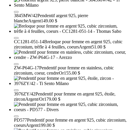
3845MW/42
Pendentif argent 925, pierre
blanche
Argent
149.00 $
CC1281-051-14
Breloque pour femme en argent 925, cubic
zirconium, trèfle à 4 feuilles, coeurs
Argent
51.00 $
ZW-P64G-17
Pendentif pour femme en stainless, cubic
zirconium, coeur, cendre
Or
155.00 $
3976ZY/42
Pendentif pour femme en argent 925, étoile,
zircon
Argent/Or
179.00 $
PD577
Pendentif pour femme en argent 925, cubic zirconium,
coeurs
Argent
199.00 $