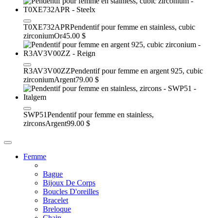
T0XE732APR
Pendentif pour femme en stainless, cubic
zirconium
Or
45.00 $
R3AV3V00ZZ
Pendentif pour femme en argent 925, cubic
zirconium
Argent
79.00 $
SWP51
Pendentif pour femme en stainless,
zircons
Argent
99.00 $
Femme
Bague
Bijoux De Corps
Boucles D'oreilles
Bracelet
Breloque
Chain