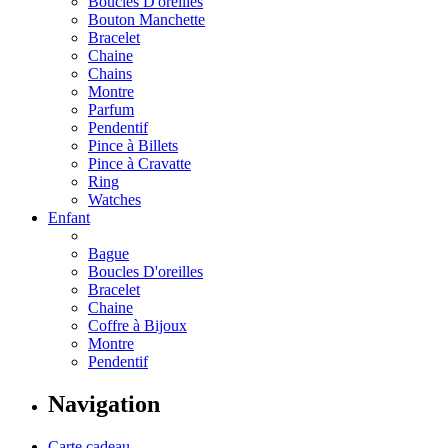
Boucles D'oreilles
Bouton Manchette
Bracelet
Chaine
Chains
Montre
Parfum
Pendentif
Pince à Billets
Pince à Cravatte
Ring
Watches
Enfant
Bague
Boucles D'oreilles
Bracelet
Chaine
Coffre à Bijoux
Montre
Pendentif
Navigation
Carte cadeau