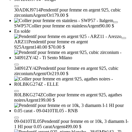
30ADKJ9714
Pendentif pour femme en argent 925, cubic
zirconium
Argent/Or
179.00 $
SWP57
Collier pour femme en stainless
Argent
90.00 $
En solde
ARZ11
Pendentif pour femme en argent
925
Argent
140.00 $
70.00 $
34091ZY/42
Pendentif pour femme en argent 925, cubic
zirconium
Argent/Or
219.00 $
R0LBKG274Z
Collier pour femme en argent 925, agathes
noires
Argent
199.00 $
09-0410TIL05
Pendentif pour femme en or 10k, 3 diamants I-
1 HI pour 0.05 carat
Argent
499.00 $