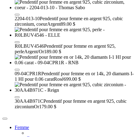
2204-013-10
Pendentif pour femme en argent 925, cubic
zirconium, coeur
Argent
89.00 $
R0LBUV4546
Pendentif pour femme en argent 925,
perle
Argent/Or
189.00 $
09-04CPR1R
Pendentif pour femme en or 14k, 20 diamants I-
1 HI pour 0.06 carat
Rosé
699.00 $
30AA4B971C
Pendentif pour femme en argent 925, cubic
zirconium
Or
179.00 $
Femme