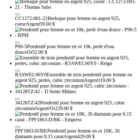
CC1272-001-21
Breloque pour femme en argent 925,
coeur
Argent
59.00 $
P90-5
Pendentif pour femme en or 10k, perle d'eau
douce
Or
52.00 $
R3AWEL96Y0
Ensemble de trois pendentif pour femme en
argent 925, perles, cubic zirconium
Argent
119.00 $
34128TZ/42
Pendentif pour femme en argent 925, cubic
zirconium
Argent/Or
229.00 $
FPF1863-D/BK
Pendentif pour femme en or 10K, 26
diamants pour 0.15 carat
Argent
429.00 $