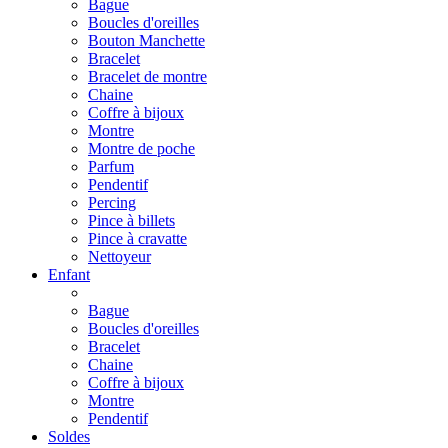
Bague
Boucles d'oreilles
Bouton Manchette
Bracelet
Bracelet de montre
Chaine
Coffre à bijoux
Montre
Montre de poche
Parfum
Pendentif
Percing
Pince à billets
Pince à cravatte
Nettoyeur
Enfant
Bague
Boucles d'oreilles
Bracelet
Chaine
Coffre à bijoux
Montre
Pendentif
Soldes