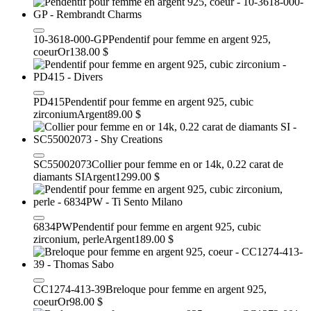
10-3618-000-GP
Pendentif pour femme en argent 925,
coeur
Or
138.00 $
PD415
Pendentif pour femme en argent 925, cubic
zirconium
Argent
89.00 $
SC55002073
Collier pour femme en or 14k, 0.22 carat de
diamants SI
Argent
1299.00 $
6834PW
Pendentif pour femme en argent 925, cubic
zirconium, perle
Argent
189.00 $
CC1274-413-39
Breloque pour femme en argent 925,
coeur
Or
98.00 $