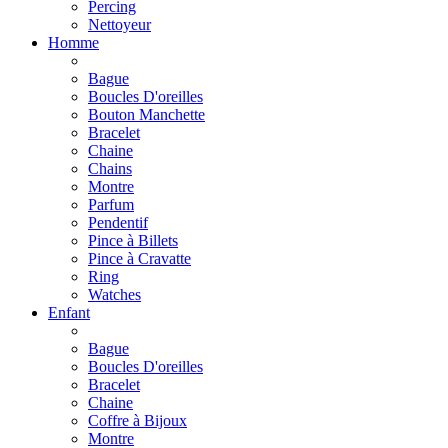
Percing
Nettoyeur
Homme
Bague
Boucles D'oreilles
Bouton Manchette
Bracelet
Chaine
Chains
Montre
Parfum
Pendentif
Pince à Billets
Pince à Cravatte
Ring
Watches
Enfant
Bague
Boucles D'oreilles
Bracelet
Chaine
Coffre à Bijoux
Montre