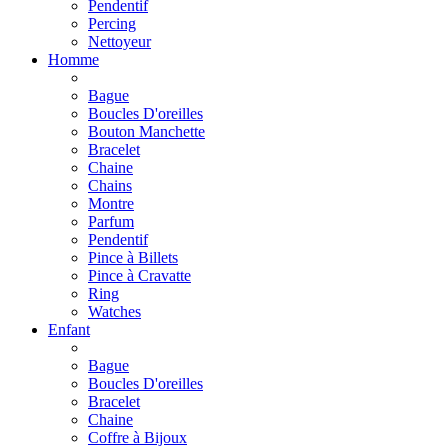
Pendentif
Percing
Nettoyeur
Homme
Bague
Boucles D'oreilles
Bouton Manchette
Bracelet
Chaine
Chains
Montre
Parfum
Pendentif
Pince à Billets
Pince à Cravatte
Ring
Watches
Enfant
Bague
Boucles D'oreilles
Bracelet
Chaine
Coffre à Bijoux