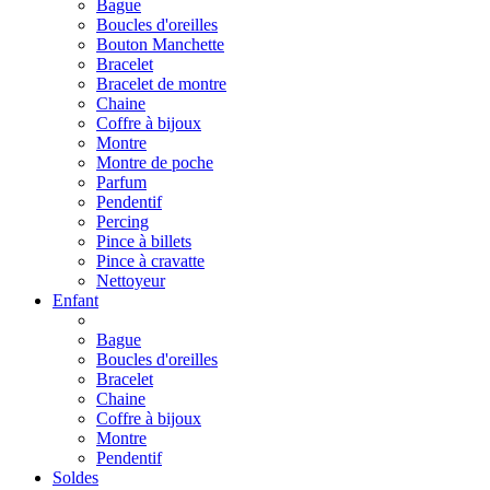
Bague
Boucles d'oreilles
Bouton Manchette
Bracelet
Bracelet de montre
Chaine
Coffre à bijoux
Montre
Montre de poche
Parfum
Pendentif
Percing
Pince à billets
Pince à cravatte
Nettoyeur
Enfant
Bague
Boucles d'oreilles
Bracelet
Chaine
Coffre à bijoux
Montre
Pendentif
Soldes