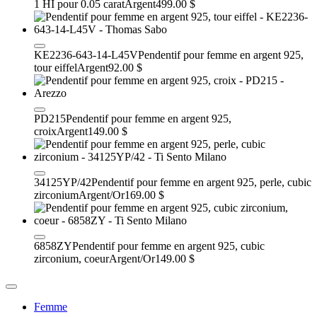
1 HI pour 0.05 carat
Argent
499.00 $
KE2236-643-14-L45V
Pendentif pour femme en argent 925,
tour eiffel
Argent
92.00 $
PD215
Pendentif pour femme en argent 925,
croix
Argent
149.00 $
34125YP/42
Pendentif pour femme en argent 925, perle, cubic
zirconium
Argent/Or
169.00 $
6858ZY
Pendentif pour femme en argent 925, cubic
zirconium, coeur
Argent/Or
149.00 $
Femme