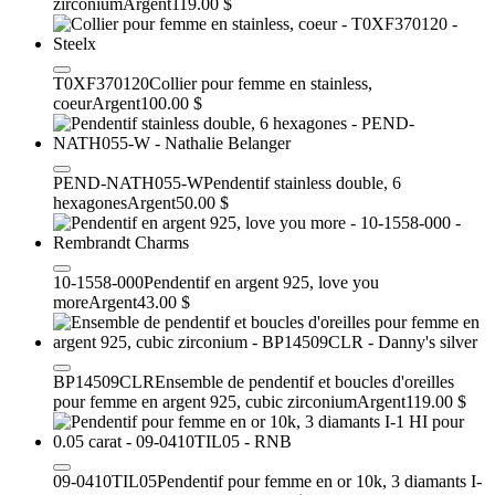
zirconium
Argent
119.00 $
T0XF370120
Collier pour femme en stainless,
coeur
Argent
100.00 $
PEND-NATH055-W
Pendentif stainless double, 6
hexagones
Argent
50.00 $
10-1558-000
Pendentif en argent 925, love you
more
Argent
43.00 $
BP14509CLR
Ensemble de pendentif et boucles d'oreilles
pour femme en argent 925, cubic zirconium
Argent
119.00 $
09-0410TIL05
Pendentif pour femme en or 10k, 3 diamants I-