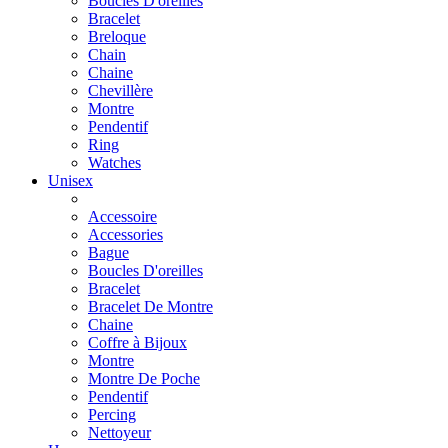
Boucles D'oreilles
Bracelet
Breloque
Chain
Chaine
Chevillère
Montre
Pendentif
Ring
Watches
Unisex
Accessoire
Accessories
Bague
Boucles D'oreilles
Bracelet
Bracelet De Montre
Chaine
Coffre à Bijoux
Montre
Montre De Poche
Pendentif
Percing
Nettoyeur