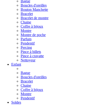
Bague
Boucles d'oreilles
Bouton Manchette
Bracelet
Bracelet de montre
Chaine
Coffre à bijoux
Montre
Montre de poche
Parfum
Pendentif
Percing
Pince à billets
Pince à cravatte
Nettoyeur
Enfant
Bague
Boucles d'oreilles
Bracelet
Chaine
Coffre à bijoux
Montre
Pendentif
Soldes