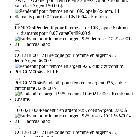
SWN117
Collier pour femme en stainless, cubic zirconium,
van cleef
Argent
150.00 $
PEND904
Pendentif pour femme en or 10K, opale 6x4mm,
14 diamants pour 0.07 carat
Or
489.00 $
CC1218-001-21
Breloque pour femme en argent 925,
lettre
Argent
36.00 $
30LC0M0046
Pendentif pour femme en argent 925, cubic
zirconium
Or
249.00 $
10-6021-000
Pendentif en argent 925, coeur
Argent
32.00 $
CC1263-001-21
Breloque pour femme en argent 925,