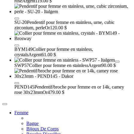
rose
Argent
119.00 $
SU-20
Pendentif pour femme en stainless, urne, cubic
zirconium, perle
Or
120.00 $
BYM149
Collier pour femme en stainless,
crystals
Argent
61.00 $
SWP57
Collier pour femme en stainless
Argent
90.00 $
PEND145
Pendentif/broche pour femme en or 14k, camey
rose 30x23mm
Or
479.00 $
Femme
Bague
Bijoux De Corps