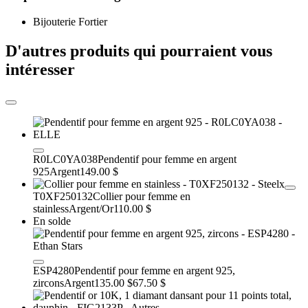
Bijouterie Fortier
D'autres produits qui pourraient vous
intéresser
R0LC0YA038
Pendentif pour femme en argent
925
Argent
149.00 $
T0XF250132
Collier pour femme en
stainless
Argent/Or
110.00 $
En solde
ESP4280
Pendentif pour femme en argent 925,
zircons
Argent
135.00 $
67.50 $