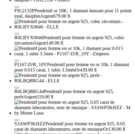
FIG2133P
Pendentif or 10K, 1 diamant dansant pour 11 points
total, dauphin
Argent
679.00 $
R0LBYX0046
Pendentif pour femme en argent 925, cubic
zirconium
Argent
149.00 $
P2167-D/R_10Y
Pendentif pour femme en or 10k, 1 diamant
pour 0.015 carat, 1 rubis 3.5mm
Or
439.00 $
R0LBQ8BG44
Pendentif pour femme en argent 925,
perle
Argent
119.00 $
S3AWP5KHZZ
Pendentif pour femme en argent 925, 0.05
carat de diamants laboratoires, note de musique
Or
139.00 $