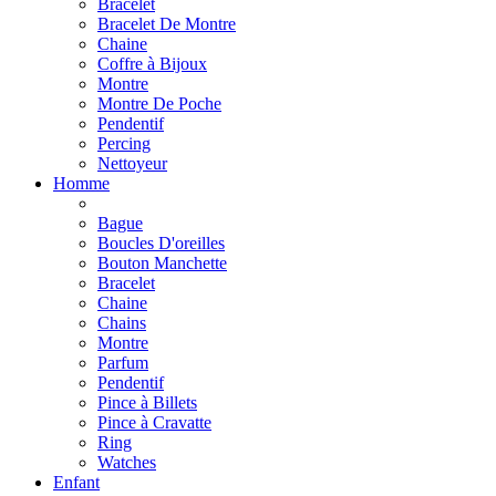
Bracelet
Bracelet De Montre
Chaine
Coffre à Bijoux
Montre
Montre De Poche
Pendentif
Percing
Nettoyeur
Homme
Bague
Boucles D'oreilles
Bouton Manchette
Bracelet
Chaine
Chains
Montre
Parfum
Pendentif
Pince à Billets
Pince à Cravatte
Ring
Watches
Enfant