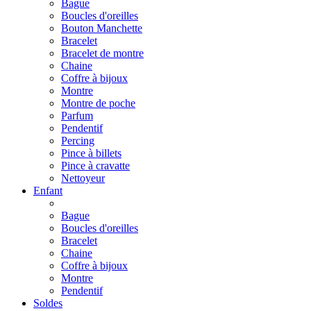
Bague
Boucles d'oreilles
Bouton Manchette
Bracelet
Bracelet de montre
Chaine
Coffre à bijoux
Montre
Montre de poche
Parfum
Pendentif
Percing
Pince à billets
Pince à cravatte
Nettoyeur
Enfant
Bague
Boucles d'oreilles
Bracelet
Chaine
Coffre à bijoux
Montre
Pendentif
Soldes