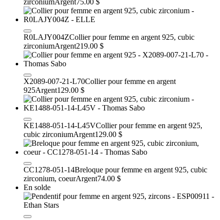
zirconium
Argent
75.00 $
R0LAJY004Z
Collier pour femme en argent 925, cubic
zirconium
Argent
219.00 $
X2089-007-21-L70
Collier pour femme en argent
925
Argent
129.00 $
KE1488-051-14-L45V
Collier pour femme en argent 925,
cubic zirconium
Argent
129.00 $
CC1278-051-14
Breloque pour femme en argent 925, cubic
zirconium, coeur
Argent
74.00 $
En solde