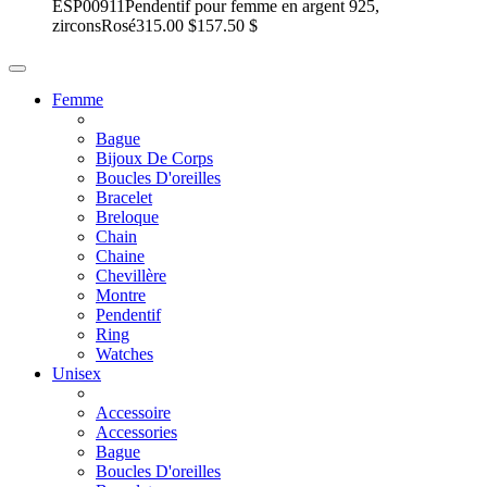
ESP00911
Pendentif pour femme en argent 925,
zircons
Rosé
315.00 $
157.50 $
Femme
Bague
Bijoux De Corps
Boucles D'oreilles
Bracelet
Breloque
Chain
Chaine
Chevillère
Montre
Pendentif
Ring
Watches
Unisex
Accessoire
Accessories
Bague
Boucles D'oreilles