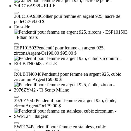
30LC16A938
Collier pour femme en argent 925, nacre de
perle
Or
269.00 $
En solde
ESP101503
Pendentif pour femme en argent 925,
zircons
Argent/Or
190.00 $
95.00 $
R0LBTN0048
Pendentif pour femme en argent 925, cubic
zirconium
Argent
169.00 $
3976ZY/42
Pendentif pour femme en argent 925, étoile,
zircon
Argent/Or
179.00 $
SWP124
Pendentif pour femme en stainless, cubic