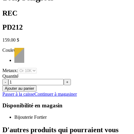
REC
PD212
159.00 $
Couleur:
Metaux:
Quantité
-
+
Ajouter au panier
Passer à la caisse
Continuer à magasiner
Disponibilité en magasin
Bijouterie Fortier
D'autres produits qui pourraient vous