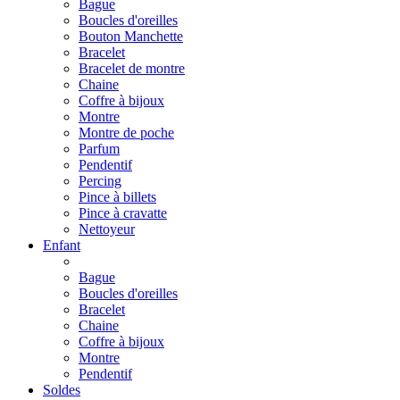
Bague
Boucles d'oreilles
Bouton Manchette
Bracelet
Bracelet de montre
Chaine
Coffre à bijoux
Montre
Montre de poche
Parfum
Pendentif
Percing
Pince à billets
Pince à cravatte
Nettoyeur
Enfant
Bague
Boucles d'oreilles
Bracelet
Chaine
Coffre à bijoux
Montre
Pendentif
Soldes