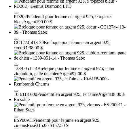
PD202
Pendentif pour femme en argent 925, 9 topazes
bleus
Argent
199.00 $
CC1274-413-39
Breloque pour femme en argent 925,
coeur
Or
98.00 $
1339-051-14
Breloque pour femme en argent 925, cubic
zirconium, patte de chien
Argent
97.00 $
10-6118-000
Pendentif en argent 925, Je t'aime
Argent
38.00 $
En solde
ESP00911
Pendentif pour femme en argent 925,
zircons
Rosé
315.00 $
157.50 $