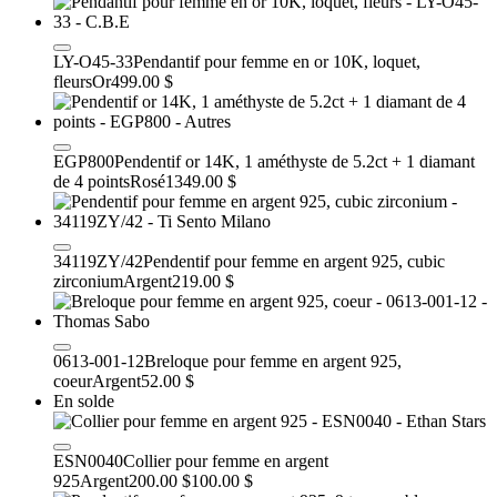
LY-O45-33
Pendantif pour femme en or 10K, loquet,
fleurs
Or
499.00 $
EGP800
Pendentif or 14K, 1 améthyste de 5.2ct + 1 diamant
de 4 points
Rosé
1349.00 $
34119ZY/42
Pendentif pour femme en argent 925, cubic
zirconium
Argent
219.00 $
0613-001-12
Breloque pour femme en argent 925,
coeur
Argent
52.00 $
En solde
ESN0040
Collier pour femme en argent
925
Argent
200.00 $
100.00 $