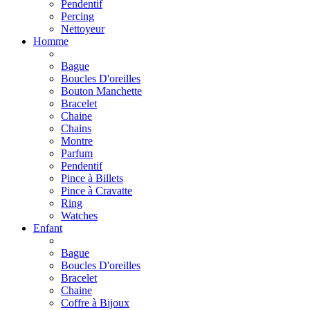
Pendentif
Percing
Nettoyeur
Homme
Bague
Boucles D'oreilles
Bouton Manchette
Bracelet
Chaine
Chains
Montre
Parfum
Pendentif
Pince à Billets
Pince à Cravatte
Ring
Watches
Enfant
Bague
Boucles D'oreilles
Bracelet
Chaine
Coffre à Bijoux