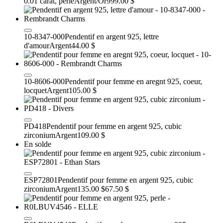
0.01 carat, perle
Argent/Or
999.00 $
10-8347-000
Pendentif en argent 925, lettre
d'amour
Argent
44.00 $
10-8606-000
Pendentif pour femme en aregnt 925, coeur,
locquet
Argent
105.00 $
PD418
Pendentif pour femme en argent 925, cubic
zirconium
Argent
109.00 $
En solde
ESP72801
Pendentif pour femme en argent 925, cubic
zirconium
Argent
135.00 $
67.50 $