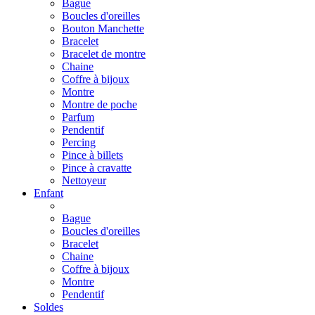
Bague
Boucles d'oreilles
Bouton Manchette
Bracelet
Bracelet de montre
Chaine
Coffre à bijoux
Montre
Montre de poche
Parfum
Pendentif
Percing
Pince à billets
Pince à cravatte
Nettoyeur
Enfant
Bague
Boucles d'oreilles
Bracelet
Chaine
Coffre à bijoux
Montre
Pendentif
Soldes