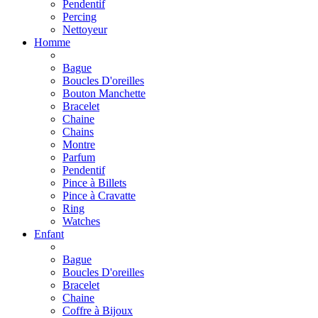
Pendentif
Percing
Nettoyeur
Homme
Bague
Boucles D'oreilles
Bouton Manchette
Bracelet
Chaine
Chains
Montre
Parfum
Pendentif
Pince à Billets
Pince à Cravatte
Ring
Watches
Enfant
Bague
Boucles D'oreilles
Bracelet
Chaine
Coffre à Bijoux