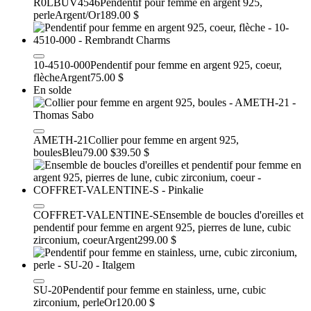
R0LBUV4546
Pendentif pour femme en argent 925,
perle
Argent/Or
189.00 $
10-4510-000
Pendentif pour femme en argent 925, coeur,
flèche
Argent
75.00 $
En solde
AMETH-21
Collier pour femme en argent 925,
boules
Bleu
79.00 $
39.50 $
COFFRET-VALENTINE-S
Ensemble de boucles d'oreilles et
pendentif pour femme en argent 925, pierres de lune, cubic
zirconium, coeur
Argent
299.00 $
SU-20
Pendentif pour femme en stainless, urne, cubic
zirconium, perle
Or
120.00 $