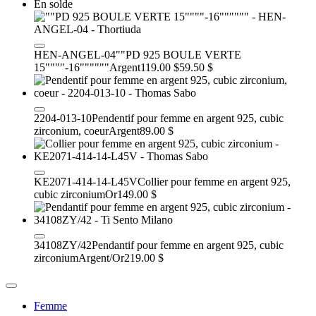
En solde
HEN-ANGEL-04
""PD 925 BOULE VERTE
15""""-16""""""
Argent
119.00 $
59.50 $
2204-013-10
Pendentif pour femme en argent 925, cubic
zirconium, coeur
Argent
89.00 $
KE2071-414-14-L45V
Collier pour femme en argent 925,
cubic zirconium
Or
149.00 $
34108ZY/42
Pendantif pour femme en argent 925, cubic
zirconium
Argent/Or
219.00 $
Femme