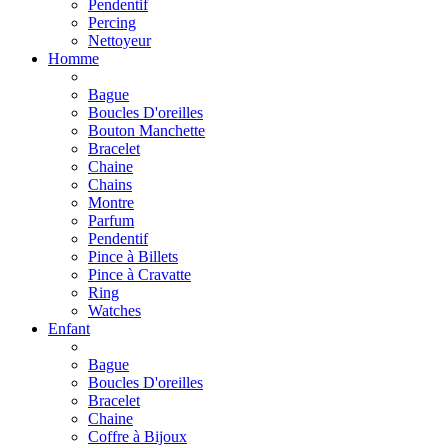
Pendentif
Percing
Nettoyeur
Homme
Bague
Boucles D'oreilles
Bouton Manchette
Bracelet
Chaine
Chains
Montre
Parfum
Pendentif
Pince à Billets
Pince à Cravatte
Ring
Watches
Enfant
Bague
Boucles D'oreilles
Bracelet
Chaine
Coffre à Bijoux