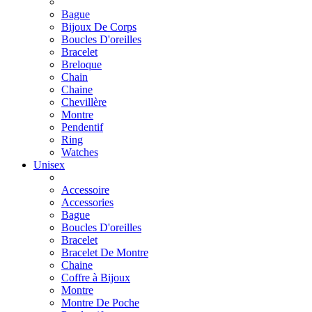
Bague
Bijoux De Corps
Boucles D'oreilles
Bracelet
Breloque
Chain
Chaine
Chevillère
Montre
Pendentif
Ring
Watches
Unisex
Accessoire
Accessories
Bague
Boucles D'oreilles
Bracelet
Bracelet De Montre
Chaine
Coffre à Bijoux
Montre
Montre De Poche