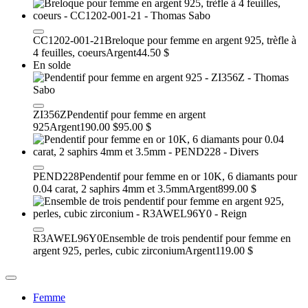
CC1202-001-21
Breloque pour femme en argent 925, trèfle à
4 feuilles, coeurs
Argent
44.50 $
En solde
ZI356Z
Pendentif pour femme en argent
925
Argent
190.00 $
95.00 $
PEND228
Pendentif pour femme en or 10K, 6 diamants pour
0.04 carat, 2 saphirs 4mm et 3.5mm
Argent
899.00 $
R3AWEL96Y0
Ensemble de trois pendentif pour femme en
argent 925, perles, cubic zirconium
Argent
119.00 $
Femme