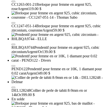
CC1263-001-21
Breloque pour femme en argent 925,
rose
Argent
119.00 $
CC1247-051-14
Breloque pour femme en argent 925, cubic
zirconium, couronne
Argent
59.00 $
R0LBQA9744
Pendentif pour femme en argent 925, cubic
zirconium
Argent/Or
139.00 $
PEND122
Pendentif pour femme en or 10K, 1 diamant pour
0.02 carat
Argent
349.00 $
DEL128248
Collier de perle de tahiti 8-9mm en or
14k
Or
399.00 $
En solde