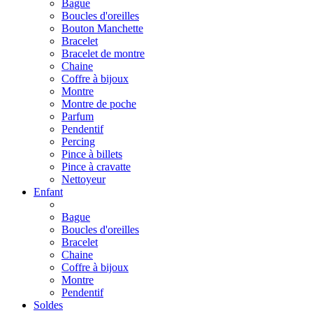
Bague
Boucles d'oreilles
Bouton Manchette
Bracelet
Bracelet de montre
Chaine
Coffre à bijoux
Montre
Montre de poche
Parfum
Pendentif
Percing
Pince à billets
Pince à cravatte
Nettoyeur
Enfant
Bague
Boucles d'oreilles
Bracelet
Chaine
Coffre à bijoux
Montre
Pendentif
Soldes