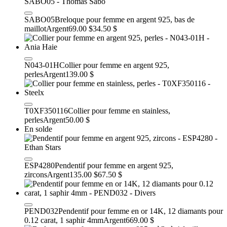
SABO05
Breloque pour femme en argent 925, bas de
maillot
Argent
69.00 $
34.50 $
N043-01H
Collier pour femme en argent 925,
perles
Argent
139.00 $
T0XF350116
Collier pour femme en stainless,
perles
Argent
50.00 $
En solde
ESP4280
Pendentif pour femme en argent 925,
zircons
Argent
135.00 $
67.50 $
PEND032
Pendentif pour femme en or 14K, 12 diamants pour
0.12 carat, 1 saphir 4mm
Argent
669.00 $