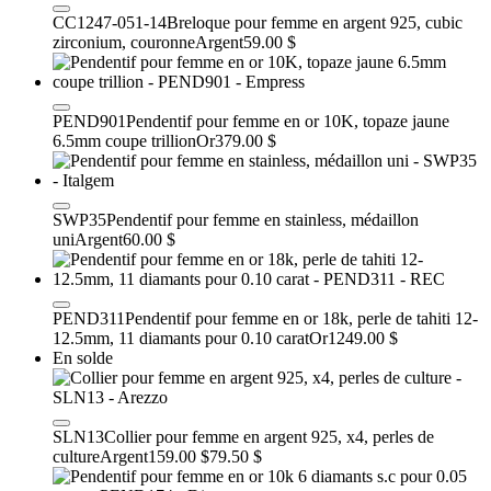
CC1247-051-14
Breloque pour femme en argent 925, cubic
zirconium, couronne
Argent
59.00 $
PEND901
Pendentif pour femme en or 10K, topaze jaune
6.5mm coupe trillion
Or
379.00 $
SWP35
Pendentif pour femme en stainless, médaillon
uni
Argent
60.00 $
PEND311
Pendentif pour femme en or 18k, perle de tahiti 12-
12.5mm, 11 diamants pour 0.10 carat
Or
1249.00 $
En solde
SLN13
Collier pour femme en argent 925, x4, perles de
culture
Argent
159.00 $
79.50 $