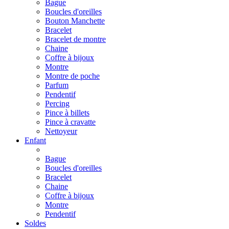
Bague
Boucles d'oreilles
Bouton Manchette
Bracelet
Bracelet de montre
Chaine
Coffre à bijoux
Montre
Montre de poche
Parfum
Pendentif
Percing
Pince à billets
Pince à cravatte
Nettoyeur
Enfant
Bague
Boucles d'oreilles
Bracelet
Chaine
Coffre à bijoux
Montre
Pendentif
Soldes