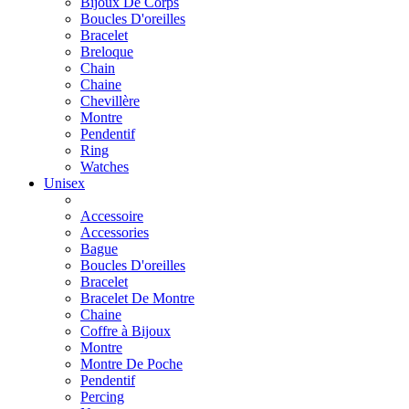
Bijoux De Corps
Boucles D'oreilles
Bracelet
Breloque
Chain
Chaine
Chevillère
Montre
Pendentif
Ring
Watches
Unisex
Accessoire
Accessories
Bague
Boucles D'oreilles
Bracelet
Bracelet De Montre
Chaine
Coffre à Bijoux
Montre
Montre De Poche
Pendentif
Percing