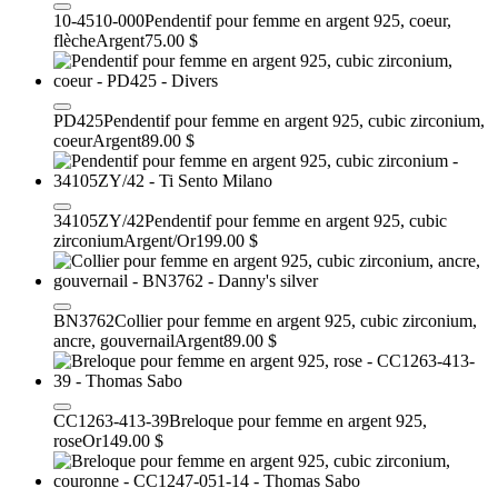
10-4510-000
Pendentif pour femme en argent 925, coeur,
flèche
Argent
75.00 $
PD425
Pendentif pour femme en argent 925, cubic zirconium,
coeur
Argent
89.00 $
34105ZY/42
Pendentif pour femme en argent 925, cubic
zirconium
Argent/Or
199.00 $
BN3762
Collier pour femme en argent 925, cubic zirconium,
ancre, gouvernail
Argent
89.00 $
CC1263-413-39
Breloque pour femme en argent 925,
rose
Or
149.00 $