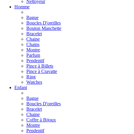
Nettoyeur
Homme
Bague
Boucles D'oreilles
Bouton Manchette
Bracelet
Chaine
Chains
Montre
Parfum
Pendentif
Pince à Billets
Pince à Cravatte
Ring
Watches
Enfant
Bague
Boucles D'oreilles
Bracelet
Chaine
Coffre à Bijoux
Montre
Pendentif