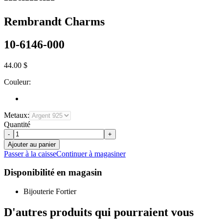
Rembrandt Charms
10-6146-000
44.00 $
Couleur:
Metaux:
Quantité
-
+
Ajouter au panier
Passer à la caisse
Continuer à magasiner
Disponibilité en magasin
Bijouterie Fortier
D'autres produits qui pourraient vous