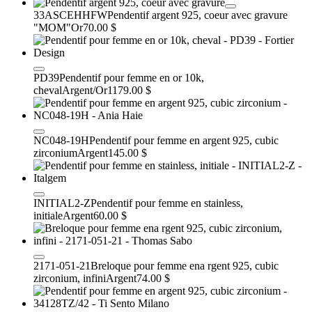
33ASCEHHFW
Pendentif argent 925, coeur avec gravure
"MOM"
Or
70.00 $
PD39
Pendentif pour femme en or 10k,
cheval
Argent/Or
1179.00 $
NC048-19H
Pendentif pour femme en argent 925, cubic
zirconium
Argent
145.00 $
INITIAL2-Z
Pendentif pour femme en stainless,
initiale
Argent
60.00 $
2171-051-21
Breloque pour femme ena rgent 925, cubic
zirconium, infini
Argent
74.00 $