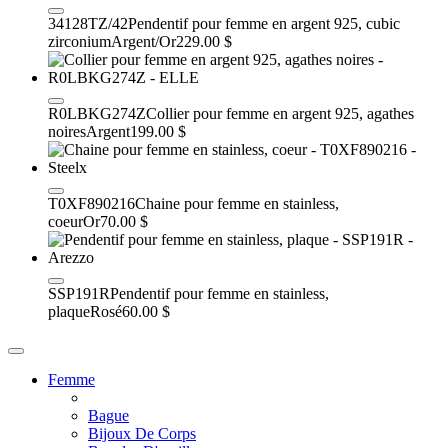
34128TZ/42
Pendentif pour femme en argent 925, cubic
zirconium
Argent/Or
229.00 $
R0LBKG274Z
Collier pour femme en argent 925, agathes
noires
Argent
199.00 $
T0XF890216
Chaine pour femme en stainless,
coeur
Or
70.00 $
SSP191R
Pendentif pour femme en stainless,
plaque
Rosé
60.00 $
Femme
Bague
Bijoux De Corps