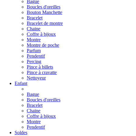
Bague
Boucles d'oreilles
Bouton Manchette
Bracelet
Bracelet de montre
Chaine
Coffre à bijoux
Montre
Montre de poche
Parfum
Pendentif
Percing
Pince à billets
Pince à cravatte
Nettoyeur
Enfant
Bague
Boucles d'oreilles
Bracelet
Chaine
Coffre à bijoux
Montre
Pendentif
Soldes