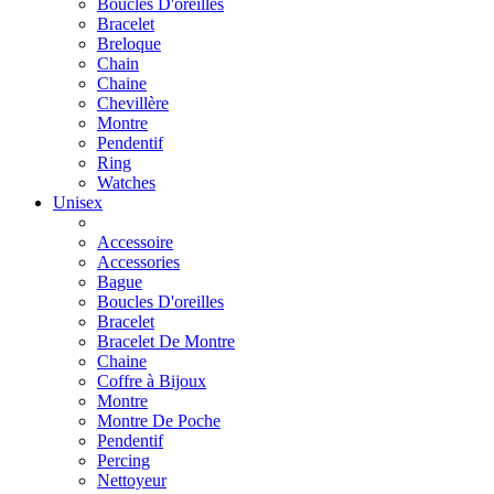
Boucles D'oreilles
Bracelet
Breloque
Chain
Chaine
Chevillère
Montre
Pendentif
Ring
Watches
Unisex
Accessoire
Accessories
Bague
Boucles D'oreilles
Bracelet
Bracelet De Montre
Chaine
Coffre à Bijoux
Montre
Montre De Poche
Pendentif
Percing
Nettoyeur