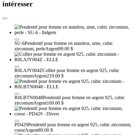
intéresser
SU-6
Pendentif pour femme en stainless, urne, cubic
zirconium, perle
Argent
99.00 $
R0LAJY004Z
Collier pour femme en argent 925, cubic
zirconium
Argent
219.00 $
R0LBTN0048
Pendentif pour femme en argent 925, cubic
zirconium
Argent
169.00 $
PD429
Pendentif pour femme en argent 925, cubic zirconium,
coeur
Argent
89.00 $