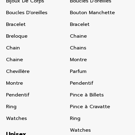
Bijoux De Corps
Boucles D'oreilles
Boucles D'oreilles
Bouton Manchette
Bracelet
Bracelet
Breloque
Chaine
Chain
Chains
Chaine
Montre
Chevillère
Parfum
Montre
Pendentif
Pendentif
Pince à Billets
Ring
Pince à Cravatte
Watches
Ring
Watches
Unisex