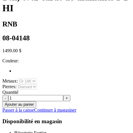
HI
RNB
08-04148
1499.00 $
Couleur:
Metaux:
Pierres:
Quantité
-
+
Ajouter au panier
Passer à la caisse
Continuer à magasiner
Disponibilité en magasin
Bijouterie Fortier