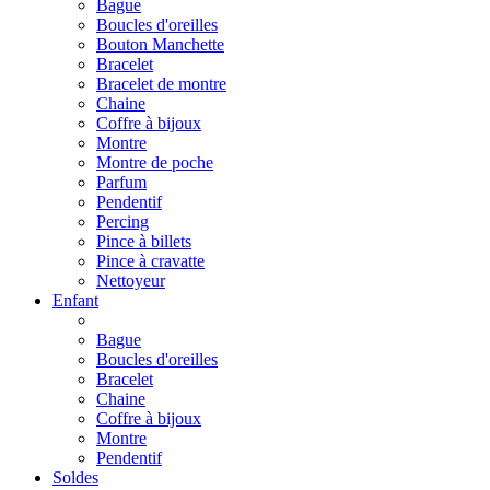
Bague
Boucles d'oreilles
Bouton Manchette
Bracelet
Bracelet de montre
Chaine
Coffre à bijoux
Montre
Montre de poche
Parfum
Pendentif
Percing
Pince à billets
Pince à cravatte
Nettoyeur
Enfant
Bague
Boucles d'oreilles
Bracelet
Chaine
Coffre à bijoux
Montre
Pendentif
Soldes