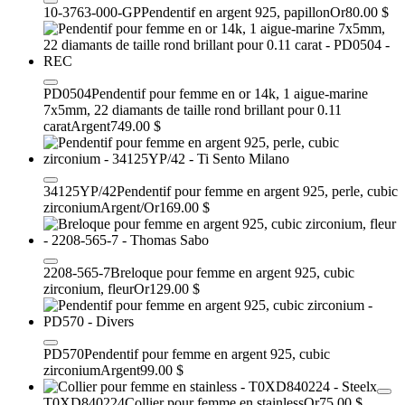
10-3763-000-GP
Pendentif en argent 925, papillon
Or
80.00 $
PD0504
Pendentif pour femme en or 14k, 1 aigue-marine
7x5mm, 22 diamants de taille rond brillant pour 0.11
carat
Argent
749.00 $
34125YP/42
Pendentif pour femme en argent 925, perle, cubic
zirconium
Argent/Or
169.00 $
2208-565-7
Breloque pour femme en argent 925, cubic
zirconium, fleur
Or
129.00 $
PD570
Pendentif pour femme en argent 925, cubic
zirconium
Argent
99.00 $
T0XD840224
Collier pour femme en stainless
Or
75.00 $