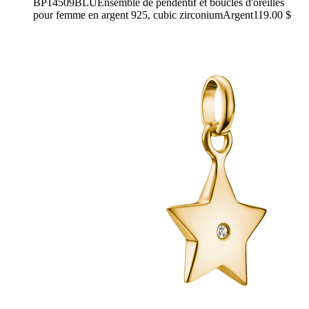
BP14509BLU
Ensemble de pendentif et boucles d'oreilles
pour femme en argent 925, cubic zirconium
Argent
119.00 $