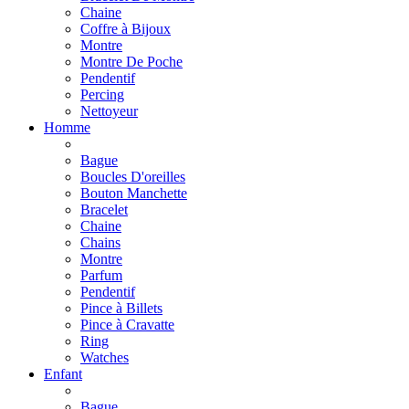
Chaine
Coffre à Bijoux
Montre
Montre De Poche
Pendentif
Percing
Nettoyeur
Homme
Bague
Boucles D'oreilles
Bouton Manchette
Bracelet
Chaine
Chains
Montre
Parfum
Pendentif
Pince à Billets
Pince à Cravatte
Ring
Watches
Enfant
Bague