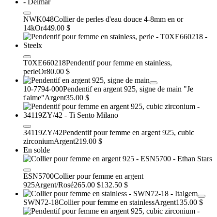
NWK048
Collier de perles d'eau douce 4-8mm en or
14k
Or
449.00 $
T0XE660218
Pendentif pour femme en stainless,
perle
Or
80.00 $
10-7794-000
Pendentif en argent 925, signe de main "Je
t'aime"
Argent
35.00 $
34119ZY/42
Pendentif pour femme en argent 925, cubic
zirconium
Argent
219.00 $
En solde
ESN5700
Collier pour femme en argent
925
Argent/Rosé
265.00 $
132.50 $
SWN72-18
Collier pour femme en stainless
Argent
135.00 $