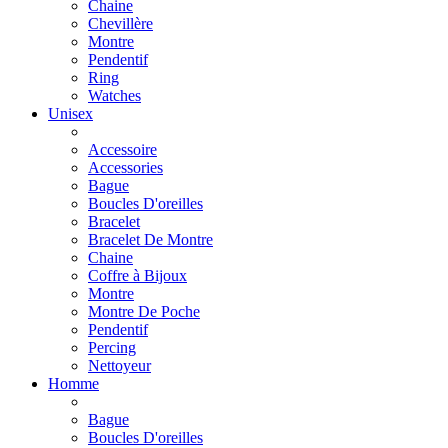
Chaine
Chevillère
Montre
Pendentif
Ring
Watches
Unisex
Accessoire
Accessories
Bague
Boucles D'oreilles
Bracelet
Bracelet De Montre
Chaine
Coffre à Bijoux
Montre
Montre De Poche
Pendentif
Percing
Nettoyeur
Homme
Bague
Boucles D'oreilles