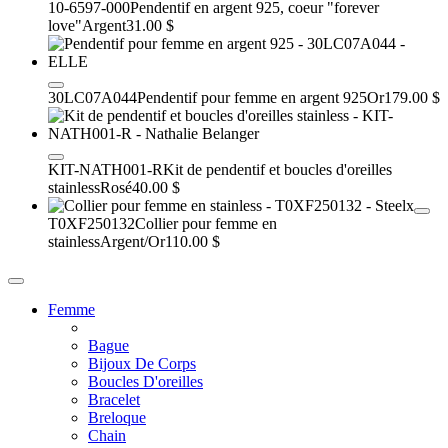
10-6597-000
Pendentif en argent 925, coeur "forever
love"
Argent
31.00 $
30LC07A044
Pendentif pour femme en argent 925
Or
179.00 $
KIT-NATH001-R
Kit de pendentif et boucles d'oreilles
stainless
Rosé
40.00 $
T0XF250132
Collier pour femme en
stainless
Argent/Or
110.00 $
Femme
Bague
Bijoux De Corps
Boucles D'oreilles
Bracelet
Breloque
Chain