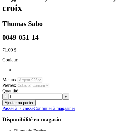
croix
Thomas Sabo
0049-051-14
71.00 $
Couleur:
Metaux:
Pierres:
Quantité
-
+
Ajouter au panier
Passer à la caisse
Continuer à magasiner
Disponibilité en magasin
Bijouterie Fortier