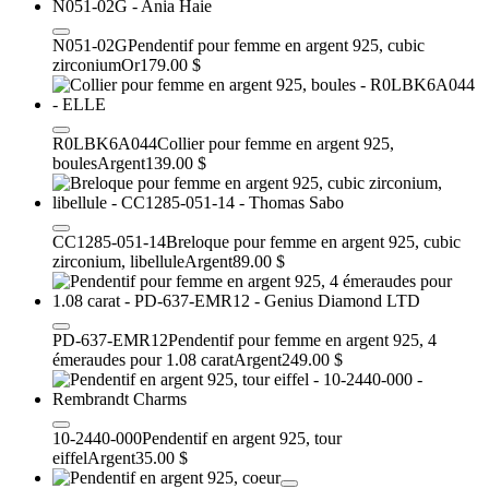
N051-02G
Pendentif pour femme en argent 925, cubic
zirconium
Or
179.00 $
R0LBK6A044
Collier pour femme en argent 925,
boules
Argent
139.00 $
CC1285-051-14
Breloque pour femme en argent 925, cubic
zirconium, libellule
Argent
89.00 $
PD-637-EMR12
Pendentif pour femme en argent 925, 4
émeraudes pour 1.08 carat
Argent
249.00 $
10-2440-000
Pendentif en argent 925, tour
eiffel
Argent
35.00 $