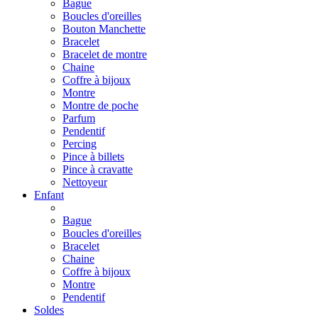
Bague
Boucles d'oreilles
Bouton Manchette
Bracelet
Bracelet de montre
Chaine
Coffre à bijoux
Montre
Montre de poche
Parfum
Pendentif
Percing
Pince à billets
Pince à cravatte
Nettoyeur
Enfant
Bague
Boucles d'oreilles
Bracelet
Chaine
Coffre à bijoux
Montre
Pendentif
Soldes