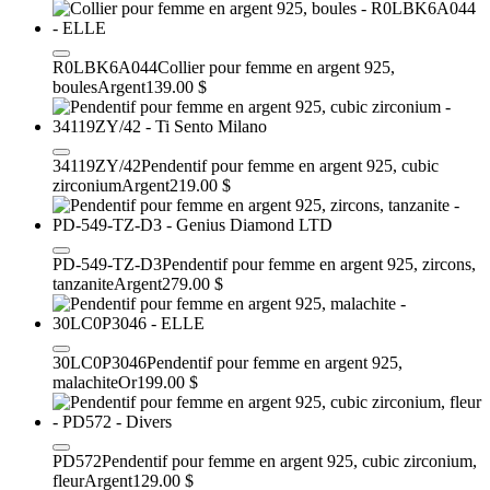
R0LBK6A044
Collier pour femme en argent 925,
boules
Argent
139.00 $
34119ZY/42
Pendentif pour femme en argent 925, cubic
zirconium
Argent
219.00 $
PD-549-TZ-D3
Pendentif pour femme en argent 925, zircons,
tanzanite
Argent
279.00 $
30LC0P3046
Pendentif pour femme en argent 925,
malachite
Or
199.00 $
PD572
Pendentif pour femme en argent 925, cubic zirconium,
fleur
Argent
129.00 $