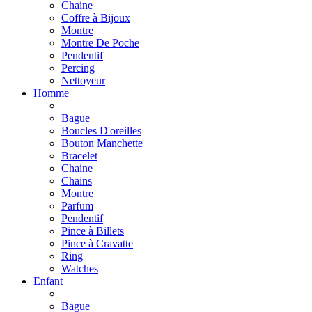
Chaine
Coffre à Bijoux
Montre
Montre De Poche
Pendentif
Percing
Nettoyeur
Homme
Bague
Boucles D'oreilles
Bouton Manchette
Bracelet
Chaine
Chains
Montre
Parfum
Pendentif
Pince à Billets
Pince à Cravatte
Ring
Watches
Enfant
Bague