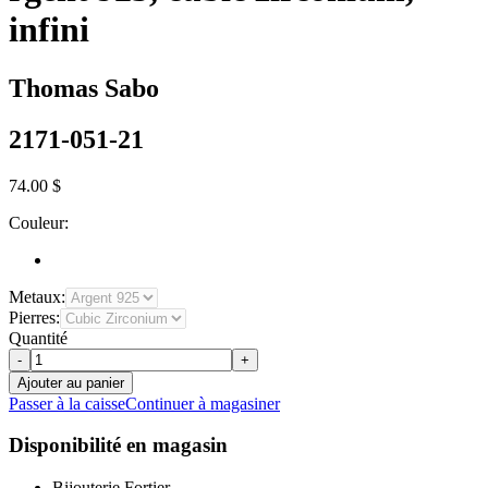
infini
Thomas Sabo
2171-051-21
74.00 $
Couleur:
Metaux:
Pierres:
Quantité
-
+
Ajouter au panier
Passer à la caisse
Continuer à magasiner
Disponibilité en magasin
Bijouterie Fortier