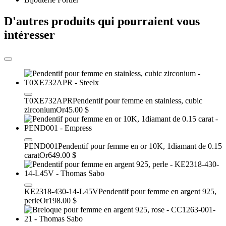
D'autres produits qui pourraient vous
intéresser
T0XE732APR
Pendentif pour femme en stainless, cubic
zirconium
Or
45.00 $
PEND001
Pendentif pour femme en or 10K, 1diamant de 0.15
carat
Or
649.00 $
KE2318-430-14-L45V
Pendentif pour femme en argent 925,
perle
Or
198.00 $