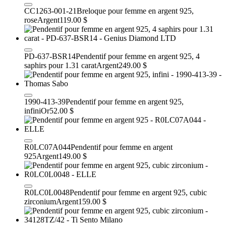
CC1263-001-21
Breloque pour femme en argent 925,
rose
Argent
119.00 $
PD-637-BSR14
Pendentif pour femme en argent 925, 4
saphirs pour 1.31 carat
Argent
249.00 $
1990-413-39
Pendentif pour femme en argent 925,
infini
Or
52.00 $
R0LC07A044
Pendentif pour femme en argent
925
Argent
149.00 $
R0LC0L0048
Pendentif pour femme en argent 925, cubic
zirconium
Argent
159.00 $