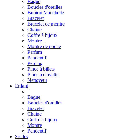
Bague
Boucles d'oreilles
Bouton Manchette
Bracelet
Bracelet de montre
Chaine
Coffre à bijoux
Montre
Montre de poche
Parfum
Pendentif
Percing
Pince à billets
Pince à cravatte
Nettoyeur
Enfant
Bague
Boucles d'oreilles
Bracelet
Chaine
Coffre à bijoux
Montre
Pendentif
Soldes