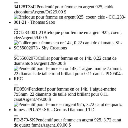
34128TZ/42
Pendentif pour femme en argent 925, cubic
zirconium
Argent/Or
229.00 $
CC1233-001-21
Breloque pour femme en argent 925, coeur,
clée
Argent
59.00 $
SC55002073
Collier pour femme en or 14k, 0.22 carat de
diamants SI
Argent
1299.00 $
PD0504
Pendentif pour femme en or 14k, 1 aigue-marine
7x5mm, 22 diamants de taille rond brillant pour 0.11
carat
Argent
749.00 $
PD-579-SK
Pendentif pour femme en argent 925, 3.72 carat
de quartz fumés
Argent
189.00 $