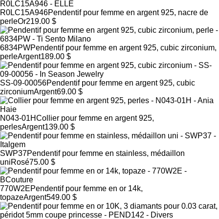
R0LC15A946
Pendentif pour femme en argent 925, nacre de
perle
Or
219.00 $
6834PW
Pendentif pour femme en argent 925, cubic zirconium,
perle
Argent
189.00 $
SS-09-00056
Pendentif pour femme en argent 925, cubic
zirconium
Argent
69.00 $
N043-01H
Collier pour femme en argent 925,
perles
Argent
139.00 $
SWP37
Pendentif pour femme en stainless, médaillon
uni
Rosé
75.00 $
770W2E
Pendentif pour femme en or 14k,
topaze
Argent
549.00 $