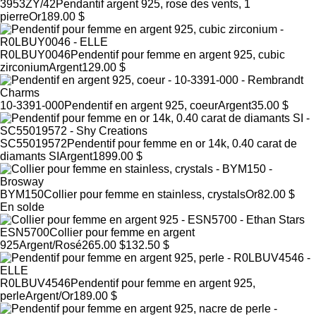
3953ZY/42
Pendantif argent 925, rose des vents, 1
pierre
Or
189.00 $
R0LBUY0046
Pendentif pour femme en argent 925, cubic
zirconium
Argent
129.00 $
10-3391-000
Pendentif en argent 925, coeur
Argent
35.00 $
SC55019572
Pendentif pour femme en or 14k, 0.40 carat de
diamants SI
Argent
1899.00 $
BYM150
Collier pour femme en stainless, crystals
Or
82.00 $
En solde
ESN5700
Collier pour femme en argent
925
Argent/Rosé
265.00 $
132.50 $
R0LBUV4546
Pendentif pour femme en argent 925,
perle
Argent/Or
189.00 $