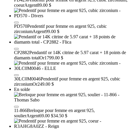
coeur
Argent
89.00 $
PD570
Pendentif pour femme en argent 925, cubic
zirconium
Argent
99.00 $
CP2882
Pendantif or 14K citrine de 5.97 carat + 18 points de
diamants total
Or
1799.00 $
30LC0M0046
Pendentif pour femme en argent 925, cubic
zirconium
Or
249.00 $
En solde
11-866
Breloque pour femme en argent 925,
soulier
Argent
69.00 $
34.50 $