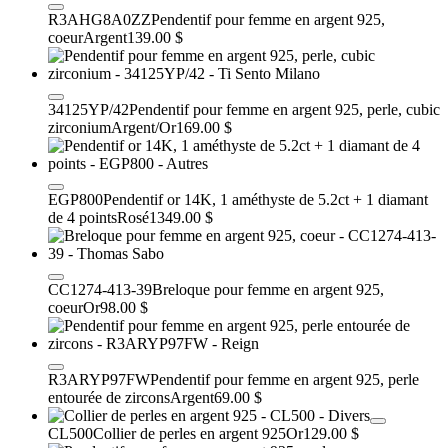
R3AHG8A0ZZ
Pendentif pour femme en argent 925,
coeur
Argent
139.00 $
34125YP/42
Pendentif pour femme en argent 925, perle, cubic
zirconium
Argent/Or
169.00 $
EGP800
Pendentif or 14K, 1 améthyste de 5.2ct + 1 diamant
de 4 points
Rosé
1349.00 $
CC1274-413-39
Breloque pour femme en argent 925,
coeur
Or
98.00 $
R3ARYP97FW
Pendentif pour femme en argent 925, perle
entourée de zircons
Argent
69.00 $
CL500
Collier de perles en argent 925
Or
129.00 $