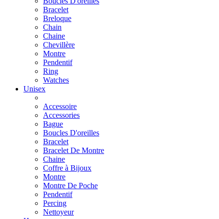
Boucles D'oreilles
Bracelet
Breloque
Chain
Chaine
Chevillère
Montre
Pendentif
Ring
Watches
Unisex
Accessoire
Accessories
Bague
Boucles D'oreilles
Bracelet
Bracelet De Montre
Chaine
Coffre à Bijoux
Montre
Montre De Poche
Pendentif
Percing
Nettoyeur