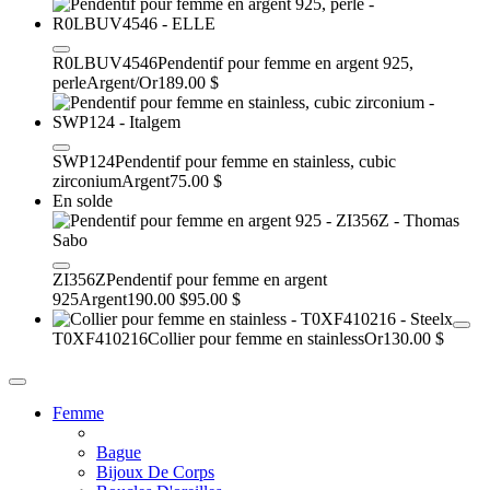
R0LBUV4546
Pendentif pour femme en argent 925,
perle
Argent/Or
189.00 $
SWP124
Pendentif pour femme en stainless, cubic
zirconium
Argent
75.00 $
En solde
ZI356Z
Pendentif pour femme en argent
925
Argent
190.00 $
95.00 $
T0XF410216
Collier pour femme en stainless
Or
130.00 $
Femme
Bague
Bijoux De Corps