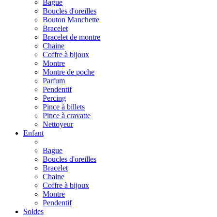
Bague
Boucles d'oreilles
Bouton Manchette
Bracelet
Bracelet de montre
Chaine
Coffre à bijoux
Montre
Montre de poche
Parfum
Pendentif
Percing
Pince à billets
Pince à cravatte
Nettoyeur
Enfant
Bague
Boucles d'oreilles
Bracelet
Chaine
Coffre à bijoux
Montre
Pendentif
Soldes