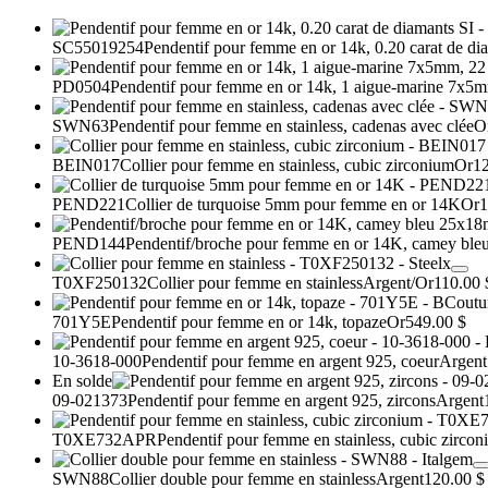
SC55019254
Pendentif pour femme en or 14k, 0.20 carat de di
PD0504
Pendentif pour femme en or 14k, 1 aigue-marine 7x5mm, 
SWN63
Pendentif pour femme en stainless, cadenas avec clée
O
BEIN017
Collier pour femme en stainless, cubic zirconium
Or
12
PEND221
Collier de turquoise 5mm pour femme en or 14K
Or
1
PEND144
Pendentif/broche pour femme en or 14K, camey bl
T0XF250132
Collier pour femme en stainless
Argent/Or
110.00 
701Y5E
Pendentif pour femme en or 14k, topaze
Or
549.00 $
10-3618-000
Pendentif pour femme en argent 925, coeur
Argent
En solde
09-021373
Pendentif pour femme en argent 925, zircons
Argent
T0XE732APR
Pendentif pour femme en stainless, cubic zirco
SWN88
Collier double pour femme en stainless
Argent
120.00 $