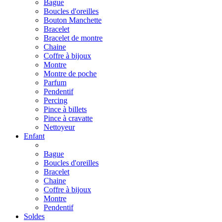
Bague
Boucles d'oreilles
Bouton Manchette
Bracelet
Bracelet de montre
Chaine
Coffre à bijoux
Montre
Montre de poche
Parfum
Pendentif
Percing
Pince à billets
Pince à cravatte
Nettoyeur
Enfant
Bague
Boucles d'oreilles
Bracelet
Chaine
Coffre à bijoux
Montre
Pendentif
Soldes