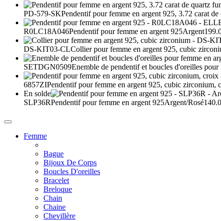
PD-579-SK
Pendentif pour femme en argent 925, 3.72 carat de
R0LC18A046
Pendentif pour femme en argent 925
Argent
199.
DS-KIT03-CL
Collier pour femme en argent 925, cubic zircon
SETDGN0509
Enemble de pendentif et boucles d'oreilles pou
6857ZI
Pendentif pour femme en argent 925, cubic zirconium, c
En solde
SLP36R
Pendentif pour femme en argent 925
Argent/Rosé
140.0
Femme
Bague
Bijoux De Corps
Boucles D'oreilles
Bracelet
Breloque
Chain
Chaine
Chevillère