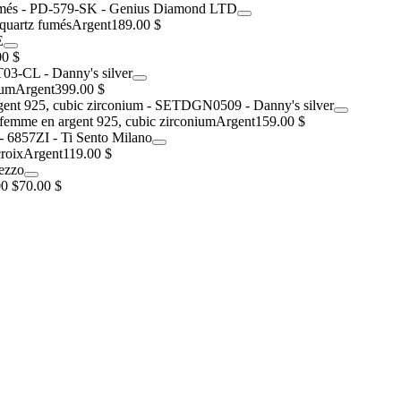
 quartz fumés
Argent
189.00 $
00 $
ium
Argent
399.00 $
r femme en argent 925, cubic zirconium
Argent
159.00 $
roix
Argent
119.00 $
0 $
70.00 $