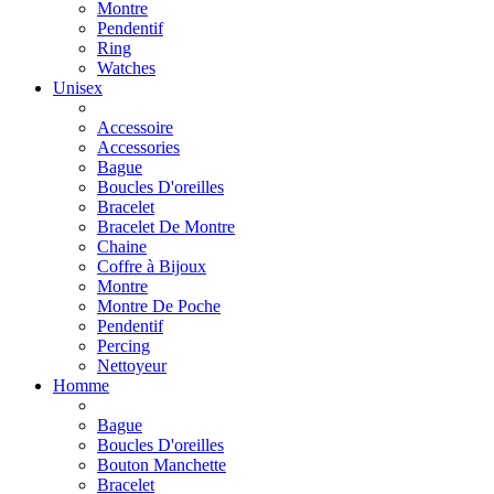
Montre
Pendentif
Ring
Watches
Unisex
Accessoire
Accessories
Bague
Boucles D'oreilles
Bracelet
Bracelet De Montre
Chaine
Coffre à Bijoux
Montre
Montre De Poche
Pendentif
Percing
Nettoyeur
Homme
Bague
Boucles D'oreilles
Bouton Manchette
Bracelet