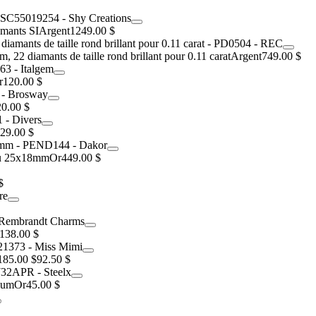
amants SI
Argent
1249.00 $
22 diamants de taille rond brillant pour 0.11 carat
Argent
749.00 $
r
120.00 $
0.00 $
29.00 $
eu 25x18mm
Or
449.00 $
$
138.00 $
185.00 $
92.50 $
nium
Or
45.00 $