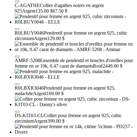
C-AGATHE
Collier d'agathes noires en argent
925
Argent
135.00 $
67.50 $
R0LBUY0046
Pendentif pour femme en argent 925, cubic
zirconium
Argent
129.00 $
AMRF-5208
Ensemble de pendentif et boucles d'oreilles pour
femme en or 10k, 0.47 carat de diamants
Rosé
2449.00 $
R0LBXR3046
Pendentif pour femme en argent 925,
malachite
Argent
169.00 $
DS-KIT03-CL
Collier pour femme en argent 925, cubic
zirconium
Argent
399.00 $