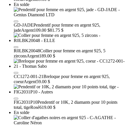
En solde
GD-JADE
Pendentif pour femme en argent 925,
jade
Argent
109.00 $
81.75 $
R0LBK20048
Collier pour femme en argent 925, 5
zircons
Argent
189.00 $
CC1272-001-21
Breloque pour femme en argent 925,
coeur
Argent
59.00 $
FIG2031P10
Pendentif or 10K, 2 diamants pour 10 points
total, tige
Rosé
619.00 $
En solde