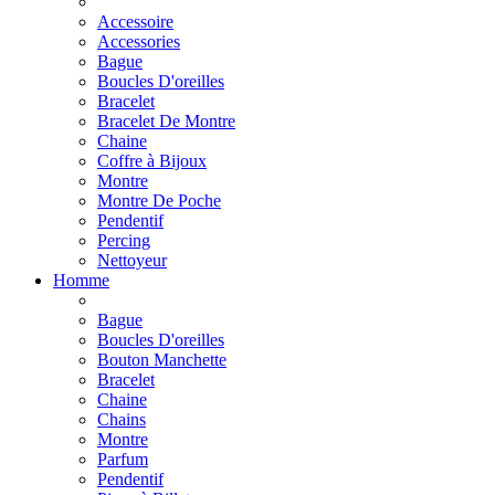
Accessoire
Accessories
Bague
Boucles D'oreilles
Bracelet
Bracelet De Montre
Chaine
Coffre à Bijoux
Montre
Montre De Poche
Pendentif
Percing
Nettoyeur
Homme
Bague
Boucles D'oreilles
Bouton Manchette
Bracelet
Chaine
Chains
Montre
Parfum
Pendentif