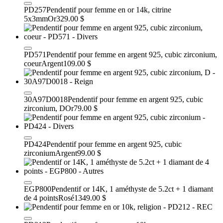
PD257
Pendentif pour femme en or 14k, citrine
5x3mm
Or
329.00 $
PD571
Pendentif pour femme en argent 925, cubic zirconium,
coeur
Argent
109.00 $
30A97D0018
Pendentif pour femme en argent 925, cubic
zirconium, D
Or
79.00 $
PD424
Pendentif pour femme en argent 925, cubic
zirconium
Argent
99.00 $
EGP800
Pendentif or 14K, 1 améthyste de 5.2ct + 1 diamant
de 4 points
Rosé
1349.00 $