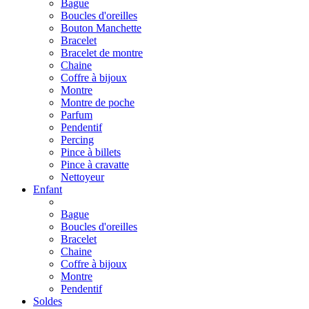
Bague
Boucles d'oreilles
Bouton Manchette
Bracelet
Bracelet de montre
Chaine
Coffre à bijoux
Montre
Montre de poche
Parfum
Pendentif
Percing
Pince à billets
Pince à cravatte
Nettoyeur
Enfant
Bague
Boucles d'oreilles
Bracelet
Chaine
Coffre à bijoux
Montre
Pendentif
Soldes