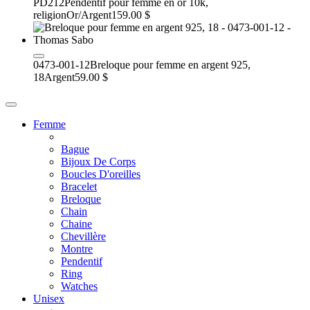
PD212
Pendentif pour femme en or 10k,
religion
Or/Argent
159.00 $
0473-001-12
Breloque pour femme en argent 925,
18
Argent
59.00 $
Femme
Bague
Bijoux De Corps
Boucles D'oreilles
Bracelet
Breloque
Chain
Chaine
Chevillère
Montre
Pendentif
Ring
Watches
Unisex