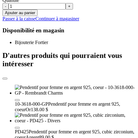
Quantité
-
+
Ajouter au panier
Passer à la caisse
Continuer à magasiner
Disponibilité en magasin
Bijouterie Fortier
D'autres produits qui pourraient vous
intéresser
10-3618-000-GP
Pendentif pour femme en argent 925,
coeur
Or
138.00 $
PD425
Pendentif pour femme en argent 925, cubic zirconium,
coeur
Argent
89.00 $