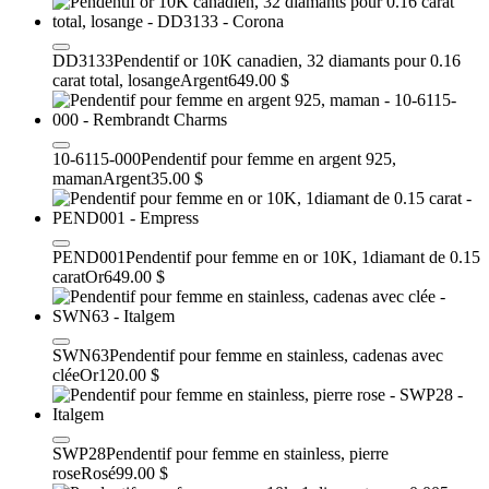
DD3133
Pendentif or 10K canadien, 32 diamants pour 0.16
carat total, losange
Argent
649.00 $
10-6115-000
Pendentif pour femme en argent 925,
maman
Argent
35.00 $
PEND001
Pendentif pour femme en or 10K, 1diamant de 0.15
carat
Or
649.00 $
SWN63
Pendentif pour femme en stainless, cadenas avec
clée
Or
120.00 $
SWP28
Pendentif pour femme en stainless, pierre
rose
Rosé
99.00 $