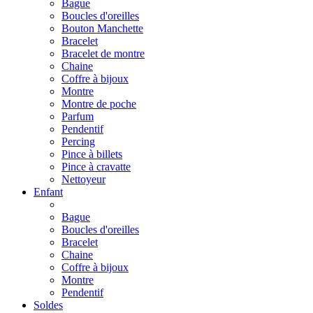
Bague
Boucles d'oreilles
Bouton Manchette
Bracelet
Bracelet de montre
Chaine
Coffre à bijoux
Montre
Montre de poche
Parfum
Pendentif
Percing
Pince à billets
Pince à cravatte
Nettoyeur
Enfant
Bague
Boucles d'oreilles
Bracelet
Chaine
Coffre à bijoux
Montre
Pendentif
Soldes