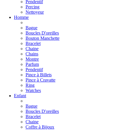
Pendentif
Percing
Nettoyeur
Homme
Bague
Boucles D'oreilles
Bouton Manchette
Bracelet
Chaine
Chains
Montre
Parfum
Pendentif
Pince à Billets
Pince à Cravatte
Ring
Watches
Enfant
Bague
Boucles D'oreilles
Bracelet
Chaine
Coffre à Bijoux