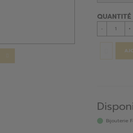
QUANTITÉ
-
+
AJ
Dispon
Bijouterie F