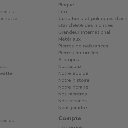
Blogue
reilles
Info
nchette
Conditions et politiques d'ach
Étanchéité des montres
Grandeur international
Matériaux
Pierres de naissances
Pierres naturelles
À propos
lets
Nos bijoux
avatte
Notre équipe
Notre histoire
Notre horaire
Nos montres
Nos services
Nous joindre
Compte
reilles
Connexion