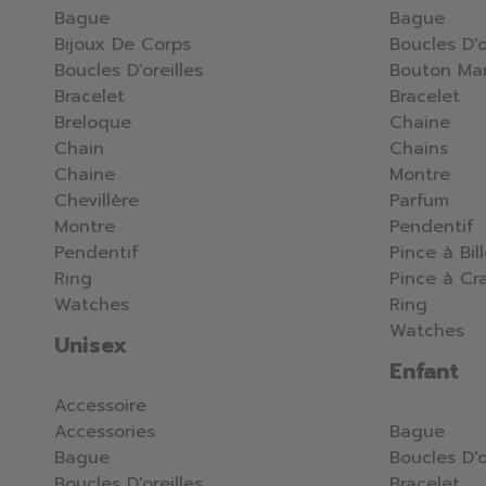
Bague
Bague
Bijoux De Corps
Boucles D'o
Boucles D'oreilles
Bouton Ma
Bracelet
Bracelet
Breloque
Chaine
Chain
Chains
Chaine
Montre
Chevillère
Parfum
Montre
Pendentif
Pendentif
Pince à Bil
Ring
Pince à Cr
Watches
Ring
Watches
Unisex
Enfant
Accessoire
Accessories
Bague
Bague
Boucles D'o
Boucles D'oreilles
Bracelet