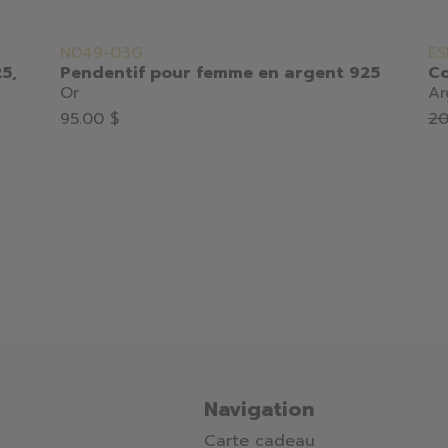
N049-03G
E
5,
Pendentif pour femme en argent 925
Co
Or
Ar
95.00 $
20
Navigation
Carte cadeau