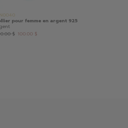
SN0040
CC1283-643
llier pour femme en argent 925
Breloque p
gent
tour eiffel
Argent
0.00 $
100.00 $
59.00 $