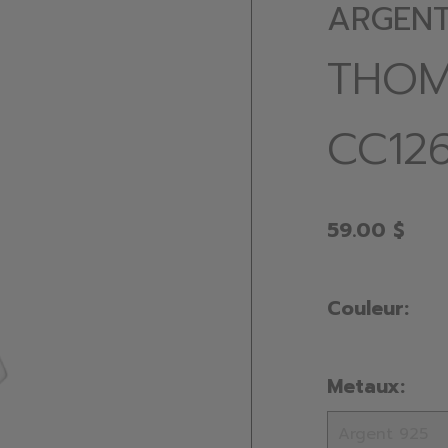
ARGENT 
THOM
CC126
59.00 $
Couleur:
Metaux: